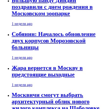
Большую панду Диндин
поздравили с днем рождения в
Московском зоопарке
1 неделя ago
Собянин: Началось обновление
двух корпусов Морозовской
больницы
1 неделя ago
Жара вернется в Москву в
предстоящие выходные
1 неделя ago
Москвичи смогут выбрать
архитектурный облик нового
жилого комплекса на Шаболовке