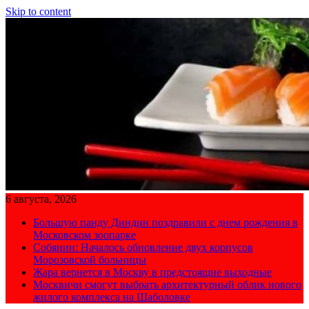
Skip to content
6 августа, 2026
Большую панду Диндин поздравили с днем рождения в
Московском зоопарке
Собянин: Началось обновление двух корпусов
Морозовской больницы
Жара вернется в Москву в предстоящие выходные
Москвичи смогут выбрать архитектурный облик нового
жилого комплекса на Шаболовке