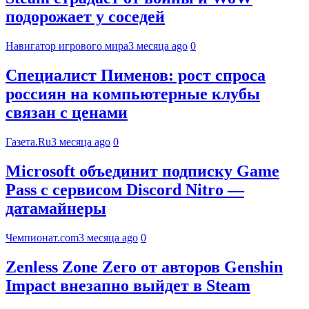
подорожает у соседей
Навигатор игрового мира
3 месяца ago
0
Специалист Пименов: рост спроса
россиян на компьютерные клубы
связан с ценами
Газета.Ru
3 месяца ago
0
Microsoft объединит подписку Game
Pass с сервисом Discord Nitro —
датамайнеры
Чемпионат.com
3 месяца ago
0
Zenless Zone Zero от авторов Genshin
Impact внезапно выйдет в Steam