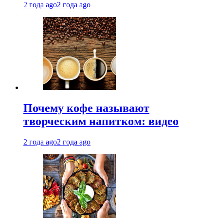
2 года ago
2 года ago
Почему кофе называют
творческим напитком: видео
2 года ago
2 года ago