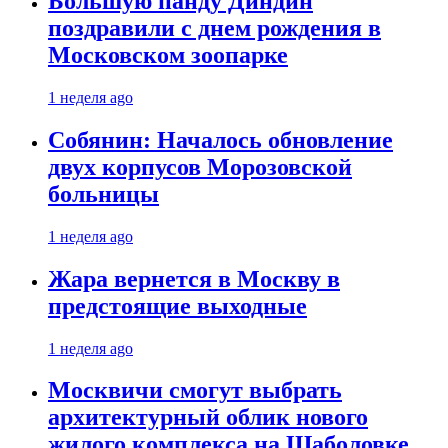
Большую панду Диндин
поздравили с днем рождения в
Московском зоопарке
1 неделя ago
Собянин: Началось обновление
двух корпусов Морозовской
больницы
1 неделя ago
Жара вернется в Москву в
предстоящие выходные
1 неделя ago
Москвичи смогут выбрать
архитектурный облик нового
жилого комплекса на Шаболовке