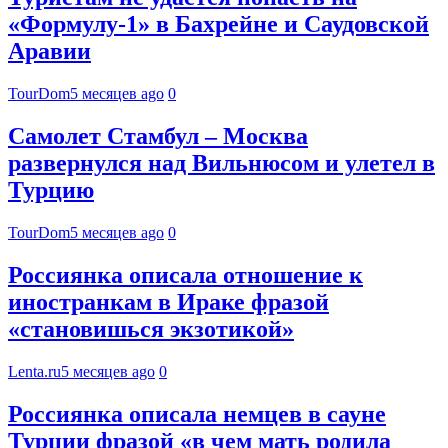
«Формулу-1» в Бахрейне и Саудовской
Аравии
TourDom
5 месяцев ago
0
Самолет Стамбул – Москва
развернулся над Вильнюсом и улетел в
Турцию
TourDom
5 месяцев ago
0
Россиянка описала отношение к
иностранкам в Ираке фразой
«становишься экзотикой»
Lenta.ru
5 месяцев ago
0
Россиянка описала немцев в сауне
Турции фразой «в чем мать родила