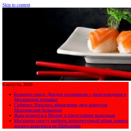
Skip to content
6 августа, 2026
Большую панду Диндин поздравили с днем рождения в
Московском зоопарке
Собянин: Началось обновление двух корпусов
Морозовской больницы
Жара вернется в Москву в предстоящие выходные
Москвичи смогут выбрать архитектурный облик нового
жилого комплекса на Шаболовке