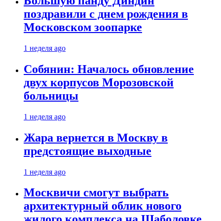
Большую панду Диндин
поздравили с днем рождения в
Московском зоопарке
1 неделя ago
Собянин: Началось обновление
двух корпусов Морозовской
больницы
1 неделя ago
Жара вернется в Москву в
предстоящие выходные
1 неделя ago
Москвичи смогут выбрать
архитектурный облик нового
жилого комплекса на Шаболовке