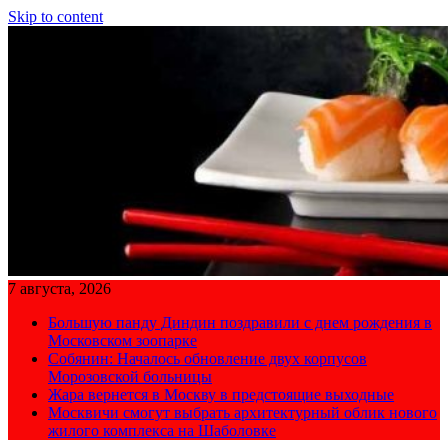
Skip to content
7 августа, 2026
Большую панду Диндин поздравили с днем рождения в
Московском зоопарке
Собянин: Началось обновление двух корпусов
Морозовской больницы
Жара вернется в Москву в предстоящие выходные
Москвичи смогут выбрать архитектурный облик нового
жилого комплекса на Шаболовке