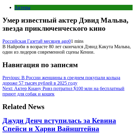
Актеры
Умер известный актер Дэвид Мальва,
звезда приключенческого кино
Российская Газета
8 месяцев ago
0
1 mins
В Найроби в возрасте 80 лет скончался Дэвид Какута Мальва,
один из лидеров современной сцены Кении.
Навигация по записям
Previous:
В России женщины в среднем покупали кольца
дороже 57 тысяч рублей в 2025 году
Next:
Актер Киану Ривз потратил $100 млн на бесплатный
приют для собак и кошек
Related News
Джуди Денч вступилась за Кевина
Спейси и Харви Вайнштейна