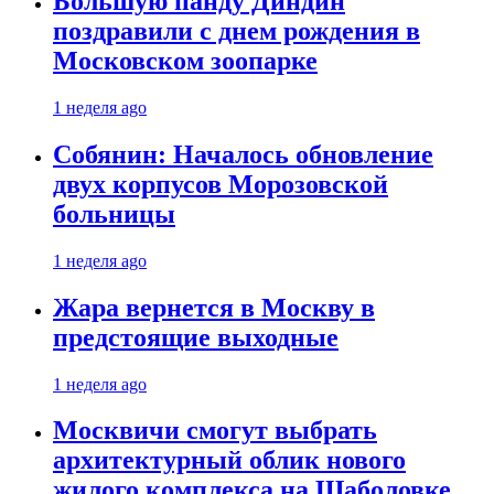
Большую панду Диндин
поздравили с днем рождения в
Московском зоопарке
1 неделя ago
Собянин: Началось обновление
двух корпусов Морозовской
больницы
1 неделя ago
Жара вернется в Москву в
предстоящие выходные
1 неделя ago
Москвичи смогут выбрать
архитектурный облик нового
жилого комплекса на Шаболовке