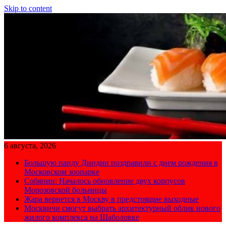
Skip to content
6 августа, 2026
Большую панду Диндин поздравили с днем рождения в
Московском зоопарке
Собянин: Началось обновление двух корпусов
Морозовской больницы
Жара вернется в Москву в предстоящие выходные
Москвичи смогут выбрать архитектурный облик нового
жилого комплекса на Шаболовке