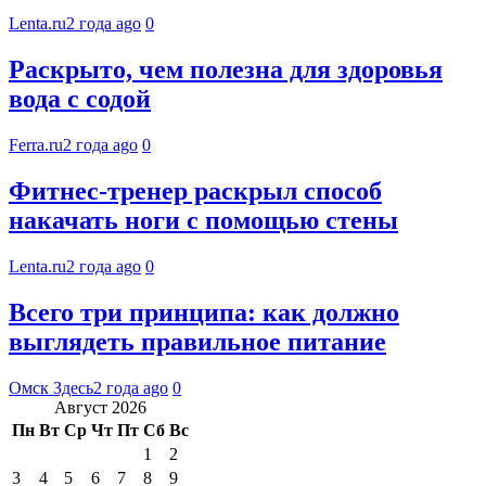
Lenta.ru
2 года ago
0
Раскрыто, чем полезна для здоровья
вода с содой
Ferra.ru
2 года ago
0
Фитнес-тренер раскрыл способ
накачать ноги с помощью стены
Lenta.ru
2 года ago
0
Всего три принципа: как должно
выглядеть правильное питание
Омск Здесь
2 года ago
0
Август 2026
Пн
Вт
Ср
Чт
Пт
Сб
Вс
1
2
3
4
5
6
7
8
9