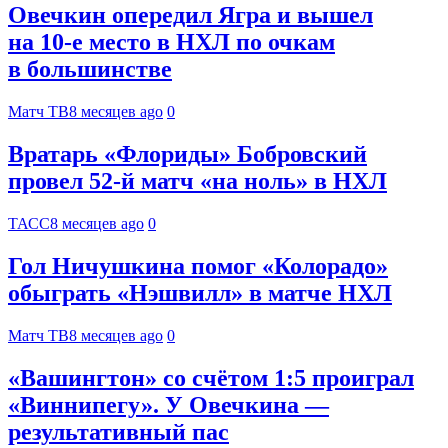
Овечкин опередил Ягра и вышел
на 10‑е место в НХЛ по очкам
в большинстве
Матч ТВ
8 месяцев ago
0
Вратарь «Флориды» Бобровский
провел 52-й матч «на ноль» в НХЛ
ТАСС
8 месяцев ago
0
Гол Ничушкина помог «Колорадо»
обыграть «Нэшвилл» в матче НХЛ
Матч ТВ
8 месяцев ago
0
«Вашингтон» со счётом 1:5 проиграл
«Виннипегу». У Овечкина —
результативный пас