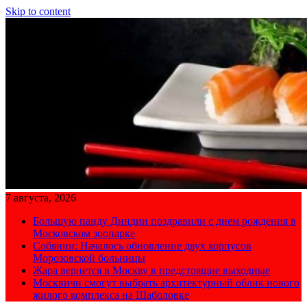
Skip to content
7 августа, 2026
Большую панду Диндин поздравили с днем рождения в
Московском зоопарке
Собянин: Началось обновление двух корпусов
Морозовской больницы
Жара вернется в Москву в предстоящие выходные
Москвичи смогут выбрать архитектурный облик нового
жилого комплекса на Шаболовке