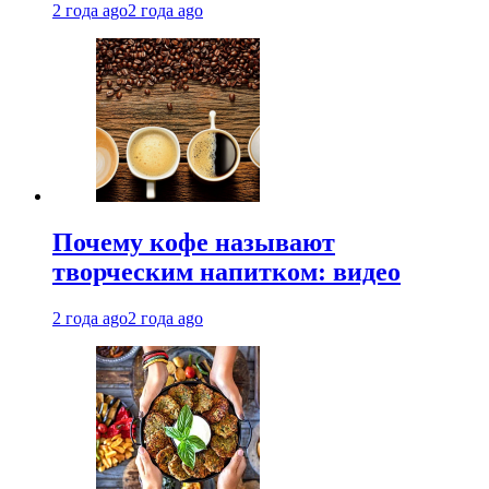
2 года ago
2 года ago
Почему кофе называют
творческим напитком: видео
2 года ago
2 года ago