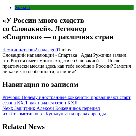
Хоккей
«У России много сходств
со Словакией». Легионер
«Спартака» — о различиях стран
Чемпионат.com
2 года ago
0
1 mins
Словацкий нападающий «Спартака» Адам Ружичка заявил,
что Россия имеет много сходств со Словакией. — После
практически месяца здесь как тебе вообще в России? Заметил
ли какие-то особенности, отличия?
Навигация по записям
Previous:
Почему иностранные хоккеисты проваливают старт
сезона КХЛ, как начался сезон КХЛ
Next:
Защитник Алексей Кожевников перешёл
из «Локомотива» в «Куньлунь» на правах аренды
Related News