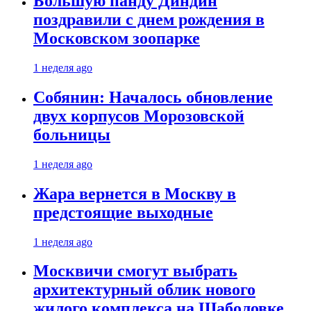
Большую панду Диндин
поздравили с днем рождения в
Московском зоопарке
1 неделя ago
Собянин: Началось обновление
двух корпусов Морозовской
больницы
1 неделя ago
Жара вернется в Москву в
предстоящие выходные
1 неделя ago
Москвичи смогут выбрать
архитектурный облик нового
жилого комплекса на Шаболовке