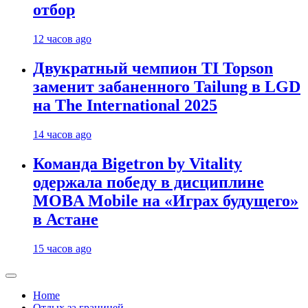
отбор
12 часов ago
Двукратный чемпион TI Topson
заменит забаненного Tailung в LGD
на The International 2025
14 часов ago
Команда Bigetron by Vitality
одержала победу в дисциплине
MOBA Mobile на «Играх будущего»
в Астане
15 часов ago
Home
Отдых за границей