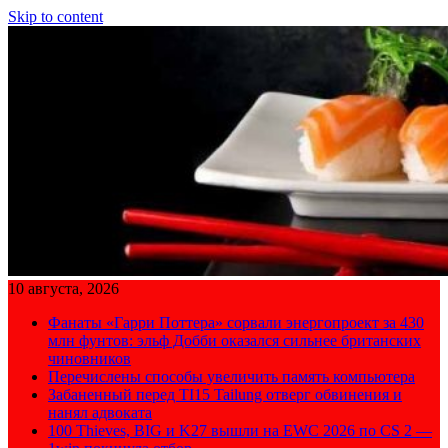
Skip to content
10 августа, 2026
Фанаты «Гарри Поттера» сорвали энергопроект за 430
млн фунтов: эльф Добби оказался сильнее британских
чиновников
Перечислены способы увеличить память компьютера
Забаненный перед TI15 Tailung отверг обвинения и
нанял адвоката
100 Thieves, BIG и K27 вышли на EWC 2026 по CS 2 —