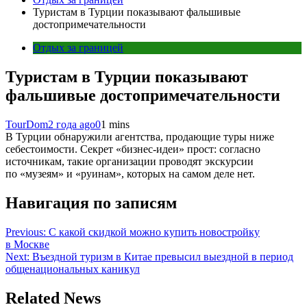
Туристам в Турции показывают фальшивые
достопримечательности
Отдых за границей
Туристам в Турции показывают
фальшивые достопримечательности
TourDom
2 года ago
0
1 mins
В Турции обнаружили агентства, продающие туры ниже
себестоимости. Секрет «бизнес-идеи» прост: согласно
источникам, такие организации проводят экскурсии
по «музеям» и «руинам», которых на самом деле нет.
Навигация по записям
Previous:
C какой скидкой можно купить новостройку
в Москве
Next:
Въездной туризм в Китае превысил выездной в период
общенациональных каникул
Related News