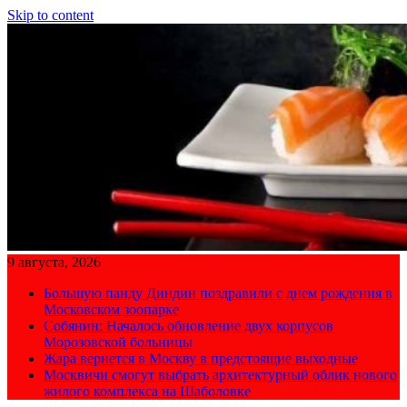
Skip to content
9 августа, 2026
Большую панду Диндин поздравили с днем рождения в
Московском зоопарке
Собянин: Началось обновление двух корпусов
Морозовской больницы
Жара вернется в Москву в предстоящие выходные
Москвичи смогут выбрать архитектурный облик нового
жилого комплекса на Шаболовке