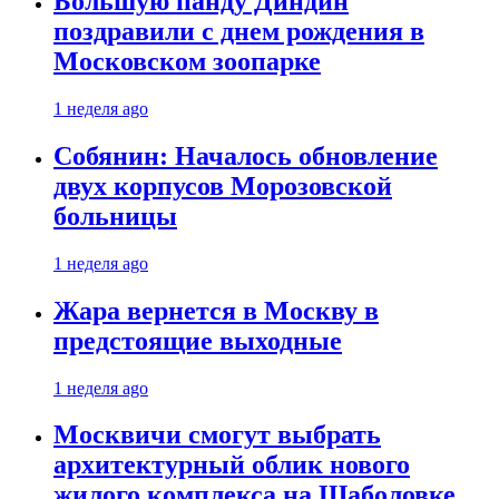
Большую панду Диндин
поздравили с днем рождения в
Московском зоопарке
1 неделя ago
Собянин: Началось обновление
двух корпусов Морозовской
больницы
1 неделя ago
Жара вернется в Москву в
предстоящие выходные
1 неделя ago
Москвичи смогут выбрать
архитектурный облик нового
жилого комплекса на Шаболовке