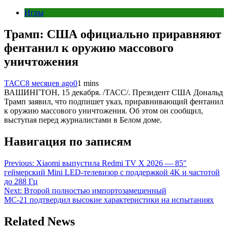
Игры
Трамп: США официально приравняют
фентанил к оружию массового
уничтожения
ТАСС
8 месяцев ago
0
1 mins
ВАШИНГТОН, 15 декабря. /ТАСС/. Президент США Дональд
Трамп заявил, что подпишет указ, приравнивающий фентанил
к оружию массового уничтожения. Об этом он сообщил,
выступая перед журналистами в Белом доме.
Навигация по записям
Previous:
Xiaomi выпустила Redmi TV X 2026 — 85″
геймерский Mini LED-телевизор с поддержкой 4K и частотой
до 288 Гц
Next:
Второй полностью импортозамещенный
МС-21 подтвердил высокие характеристики на испытаниях
Related News