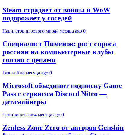
Steam страдает от войны и WoW
подорожает у соседей
Навигатор игрового мира
4 месяца ago
0
Специалист Пименов: рост спроса
россиян на компьютерные клубы
связан с ценами
Газета.Ru
4 месяца ago
0
Microsoft объединит подписку Game
Pass с сервисом Discord Nitro —
датамайнеры
Чемпионат.com
4 месяца ago
0
Zenless Zone Zero от авторов Genshin