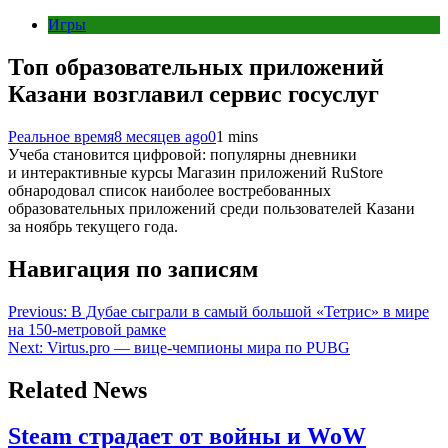
Игры
Топ образовательных приложений
Казани возглавил сервис госуслуг
Реальное время
8 месяцев ago
0
1 mins
Учеба становится цифровой: популярны дневники
и интерактивные курсы Магазин приложений RuStore
обнародовал список наиболее востребованных
образовательных приложений среди пользователей Казани
за ноябрь текущего года.
Навигация по записям
Previous:
В Дубае сыграли в самый большой «Тетрис» в мире
на 150-метровой рамке
Next:
Virtus.pro — вице-чемпионы мира по PUBG
Related News
Steam страдает от войны и WoW