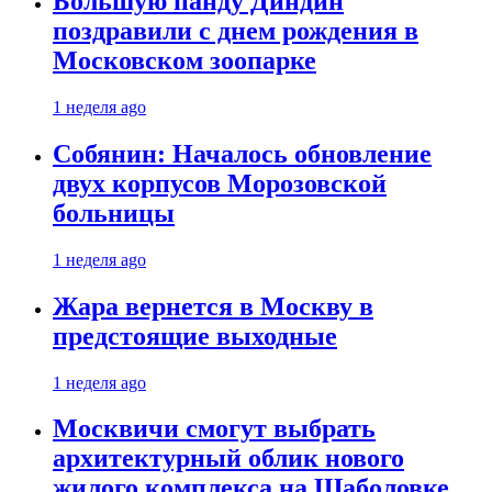
Большую панду Диндин
поздравили с днем рождения в
Московском зоопарке
1 неделя ago
Собянин: Началось обновление
двух корпусов Морозовской
больницы
1 неделя ago
Жара вернется в Москву в
предстоящие выходные
1 неделя ago
Москвичи смогут выбрать
архитектурный облик нового
жилого комплекса на Шаболовке