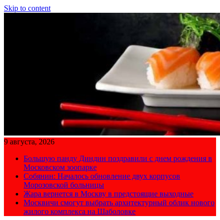
Skip to content
9 августа, 2026
Большую панду Диндин поздравили с днем рождения в
Московском зоопарке
Собянин: Началось обновление двух корпусов
Морозовской больницы
Жара вернется в Москву в предстоящие выходные
Москвичи смогут выбрать архитектурный облик нового
жилого комплекса на Шаболовке