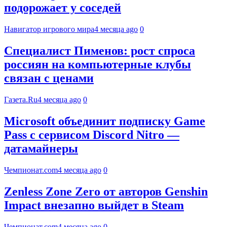
подорожает у соседей
Навигатор игрового мира
4 месяца ago
0
Специалист Пименов: рост спроса
россиян на компьютерные клубы
связан с ценами
Газета.Ru
4 месяца ago
0
Microsoft объединит подписку Game
Pass с сервисом Discord Nitro —
датамайнеры
Чемпионат.com
4 месяца ago
0
Zenless Zone Zero от авторов Genshin
Impact внезапно выйдет в Steam
Чемпионат.com
4 месяца ago
0