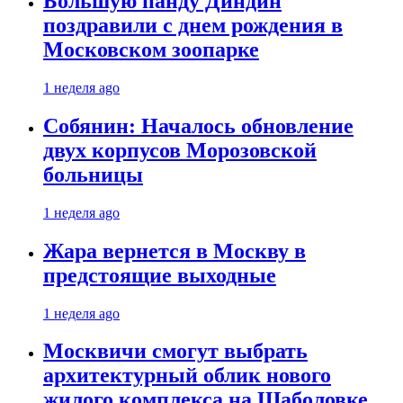
Большую панду Диндин
поздравили с днем рождения в
Московском зоопарке
1 неделя ago
Собянин: Началось обновление
двух корпусов Морозовской
больницы
1 неделя ago
Жара вернется в Москву в
предстоящие выходные
1 неделя ago
Москвичи смогут выбрать
архитектурный облик нового
жилого комплекса на Шаболовке