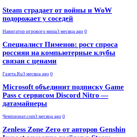
Steam страдает от войны и WoW
подорожает у соседей
Навигатор игрового мира
3 месяца ago
0
Специалист Пименов: рост спроса
россиян на компьютерные клубы
связан с ценами
Газета.Ru
3 месяца ago
0
Microsoft объединит подписку Game
Pass с сервисом Discord Nitro —
датамайнеры
Чемпионат.com
3 месяца ago
0
Zenless Zone Zero от авторов Genshin