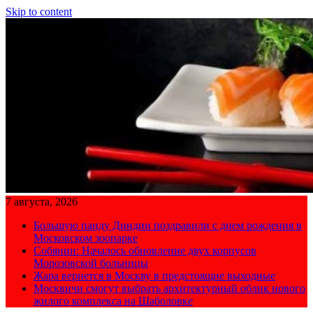
Skip to content
7 августа, 2026
Большую панду Диндин поздравили с днем рождения в
Московском зоопарке
Собянин: Началось обновление двух корпусов
Морозовской больницы
Жара вернется в Москву в предстоящие выходные
Москвичи смогут выбрать архитектурный облик нового
жилого комплекса на Шаболовке