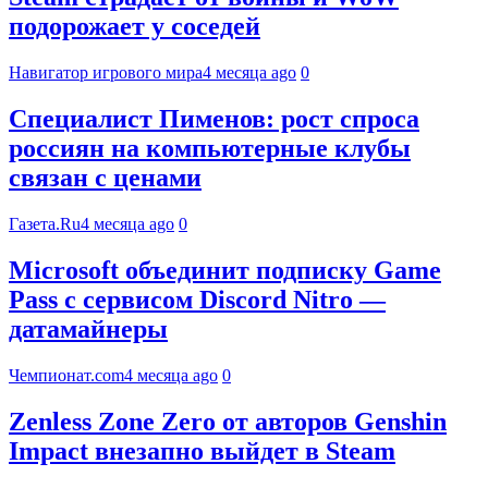
подорожает у соседей
Навигатор игрового мира
4 месяца ago
0
Специалист Пименов: рост спроса
россиян на компьютерные клубы
связан с ценами
Газета.Ru
4 месяца ago
0
Microsoft объединит подписку Game
Pass с сервисом Discord Nitro —
датамайнеры
Чемпионат.com
4 месяца ago
0
Zenless Zone Zero от авторов Genshin
Impact внезапно выйдет в Steam