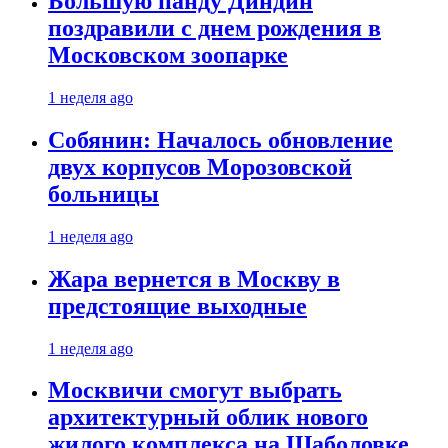
Большую панду Диндин
поздравили с днем рождения в
Московском зоопарке
1 неделя ago
Собянин: Началось обновление
двух корпусов Морозовской
больницы
1 неделя ago
Жара вернется в Москву в
предстоящие выходные
1 неделя ago
Москвичи смогут выбрать
архитектурный облик нового
жилого комплекса на Шаболовке