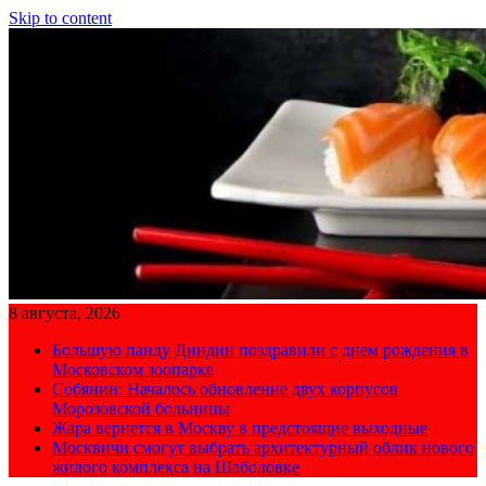
Skip to content
8 августа, 2026
Большую панду Диндин поздравили с днем рождения в
Московском зоопарке
Собянин: Началось обновление двух корпусов
Морозовской больницы
Жара вернется в Москву в предстоящие выходные
Москвичи смогут выбрать архитектурный облик нового
жилого комплекса на Шаболовке