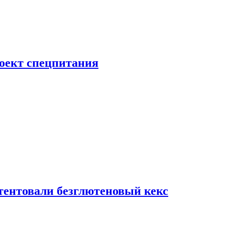
роект спецпитания
тентовали безглютеновый кекс