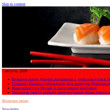
Skip to content
7 августа, 2026
Большую панду Диндин поздравили с днем рождения в М
Собянин: Началось обновление двух корпусов Морозовс
Жара вернется в Москву в предстоящие выходные
Москвичи смогут выбрать архитектурный облик нового 
Японское меню
Newsletter