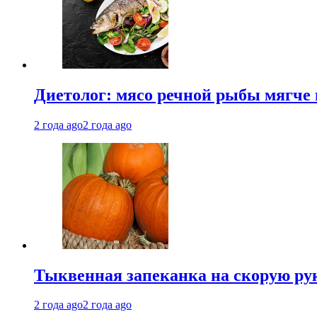
Диетолог: мясо речной рыбы мягче 
2 года ago
2 года ago
Тыквенная запеканка на скорую ру
2 года ago
2 года ago