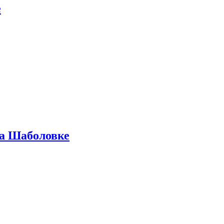
е
на Шаболовке