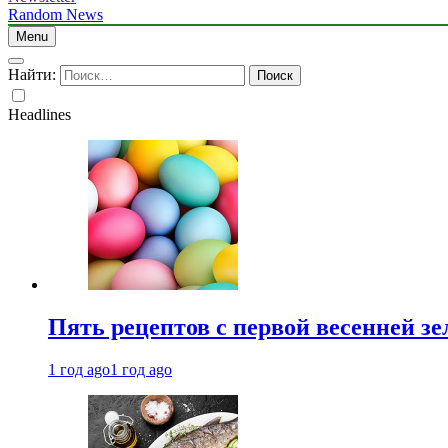
Random News
Menu
Найти:
Headlines
Пять рецептов с первой весенней зе
1 год ago
1 год ago