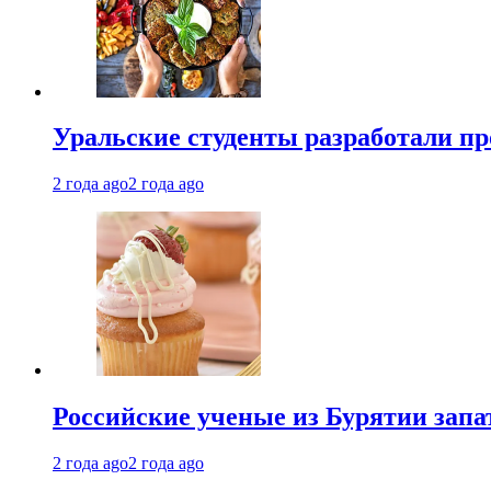
Уральские студенты разработали п
2 года ago
2 года ago
Российские ученые из Бурятии запа
2 года ago
2 года ago