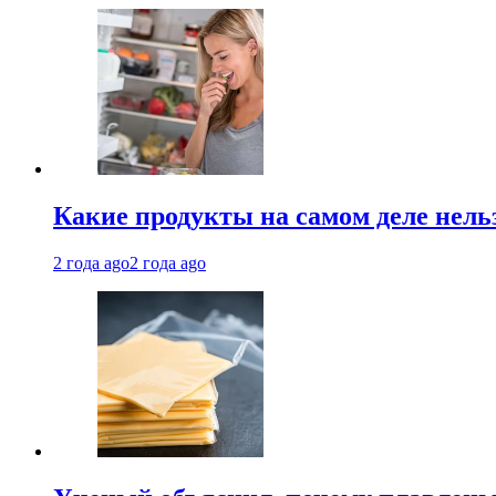
Какие продукты на самом деле нель
2 года ago
2 года ago