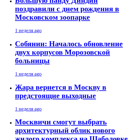
Большую панду Диндин
поздравили с днем рождения в
Московском зоопарке
1 неделя ago
Собянин: Началось обновление
двух корпусов Морозовской
больницы
1 неделя ago
Жара вернется в Москву в
предстоящие выходные
1 неделя ago
Москвичи смогут выбрать
архитектурный облик нового
жилого комплекса на Шаболовке