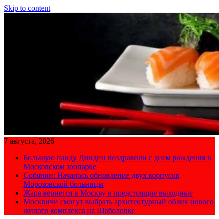
Skip to content
7 августа, 2026
Большую панду Диндин поздравили с днем рождения в
Московском зоопарке
Собянин: Началось обновление двух корпусов
Морозовской больницы
Жара вернется в Москву в предстоящие выходные
Москвичи смогут выбрать архитектурный облик нового
жилого комплекса на Шаболовке