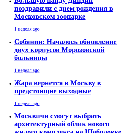
Большую панду Диндин
поздравили с днем рождения в
Московском зоопарке
1 неделя ago
Собянин: Началось обновление
двух корпусов Морозовской
больницы
1 неделя ago
Жара вернется в Москву в
предстоящие выходные
1 неделя ago
Москвичи смогут выбрать
архитектурный облик нового
жилого комплекса на Шаболовке