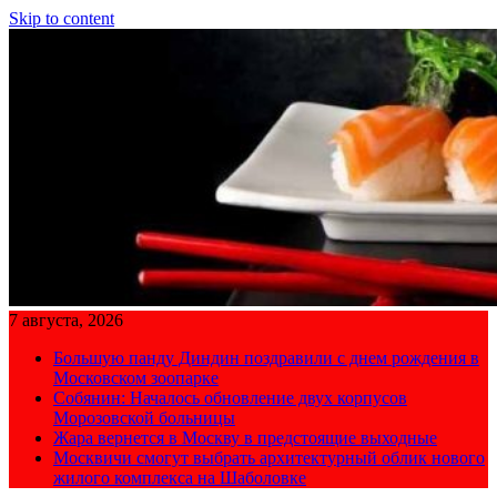
Skip to content
7 августа, 2026
Большую панду Диндин поздравили с днем рождения в
Московском зоопарке
Собянин: Началось обновление двух корпусов
Морозовской больницы
Жара вернется в Москву в предстоящие выходные
Москвичи смогут выбрать архитектурный облик нового
жилого комплекса на Шаболовке