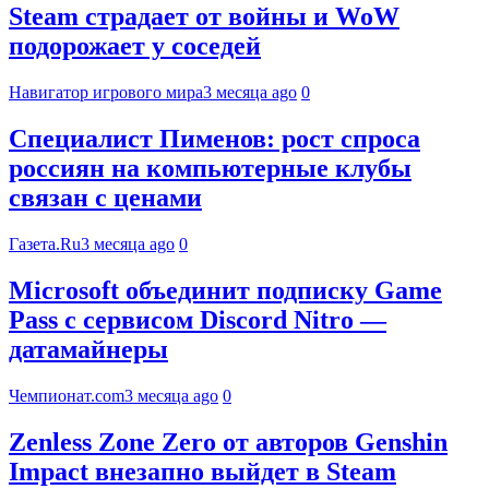
Steam страдает от войны и WoW
подорожает у соседей
Навигатор игрового мира
3 месяца ago
0
Специалист Пименов: рост спроса
россиян на компьютерные клубы
связан с ценами
Газета.Ru
3 месяца ago
0
Microsoft объединит подписку Game
Pass с сервисом Discord Nitro —
датамайнеры
Чемпионат.com
3 месяца ago
0
Zenless Zone Zero от авторов Genshin
Impact внезапно выйдет в Steam