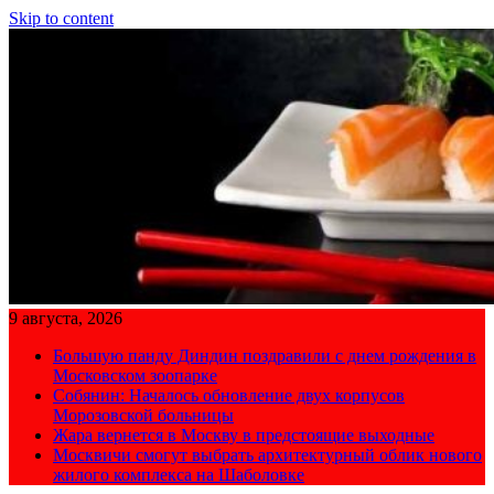
Skip to content
9 августа, 2026
Большую панду Диндин поздравили с днем рождения в
Московском зоопарке
Собянин: Началось обновление двух корпусов
Морозовской больницы
Жара вернется в Москву в предстоящие выходные
Москвичи смогут выбрать архитектурный облик нового
жилого комплекса на Шаболовке