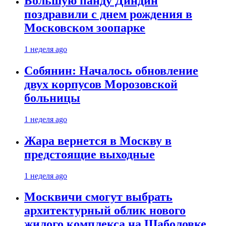
Большую панду Диндин
поздравили с днем рождения в
Московском зоопарке
1 неделя ago
Собянин: Началось обновление
двух корпусов Морозовской
больницы
1 неделя ago
Жара вернется в Москву в
предстоящие выходные
1 неделя ago
Москвичи смогут выбрать
архитектурный облик нового
жилого комплекса на Шаболовке