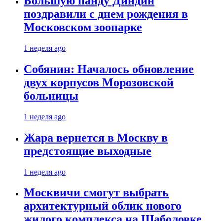
Большую панду Диндин
поздравили с днем рождения в
Московском зоопарке
1 неделя ago
Собянин: Началось обновление
двух корпусов Морозовской
больницы
1 неделя ago
Жара вернется в Москву в
предстоящие выходные
1 неделя ago
Москвичи смогут выбрать
архитектурный облик нового
жилого комплекса на Шаболовке