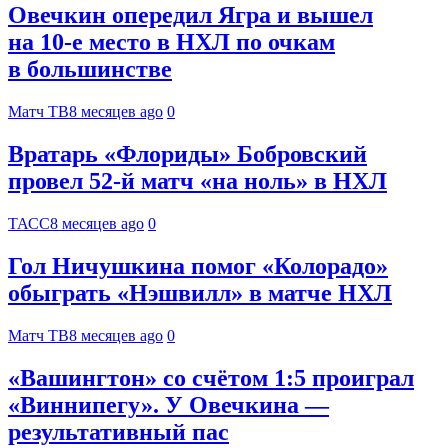
Овечкин опередил Ягра и вышел
на 10‑е место в НХЛ по очкам
в большинстве
Матч ТВ
8 месяцев ago
0
Вратарь «Флориды» Бобровский
провел 52-й матч «на ноль» в НХЛ
ТАСС
8 месяцев ago
0
Гол Ничушкина помог «Колорадо»
обыграть «Нэшвилл» в матче НХЛ
Матч ТВ
8 месяцев ago
0
«Вашингтон» со счётом 1:5 проиграл
«Виннипегу». У Овечкина —
результативный пас