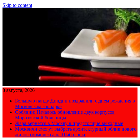
Skip to content
8 августа, 2026
Большую панду Диндин поздравили с днем рождения в
Московском зоопарке
Собянин: Началось обновление двух корпусов
Морозовской больницы
Жара вернется в Москву в предстоящие выходные
Москвичи смогут выбрать архитектурный облик нового
жилого комплекса на Шаболовке