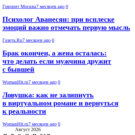
Говорит Москва
7 месяцев ago
0
Психолог Аванесян: при всплеске
эмоций важно отмечать первую мысль
Газета.Ru
7 месяцев ago
0
Брак окончен, а жена осталась:
что делать если мужчина дружит
с бывшей
WomanHit.ru
7 месяцев ago
0
Ловушка: как не залипнуть
в виртуальном романе и вернуться
к реальности
WomanHit.ru
7 месяцев ago
0
Август 2026