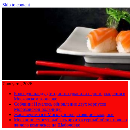
Skip to content
7 августа, 2026
Большую панду Диндин поздравили с днем рождения в
Московском зоопарке
Собянин: Началось обновление двух корпусов
Морозовской больницы
Жара вернется в Москву в предстоящие выходные
Москвичи смогут выбрать архитектурный облик нового
жилого комплекса на Шаболовке