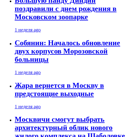
Большую панду Диндин
поздравили с днем рождения в
Московском зоопарке
1 неделя ago
Собянин: Началось обновление
двух корпусов Морозовской
больницы
1 неделя ago
Жара вернется в Москву в
предстоящие выходные
1 неделя ago
Москвичи смогут выбрать
архитектурный облик нового
жилого комплекса на Шаболовке