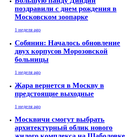
Большую панду Диндин
поздравили с днем рождения в
Московском зоопарке
1 неделя ago
Собянин: Началось обновление
двух корпусов Морозовской
больницы
1 неделя ago
Жара вернется в Москву в
предстоящие выходные
1 неделя ago
Москвичи смогут выбрать
архитектурный облик нового
жилого комплекса на Шаболовке