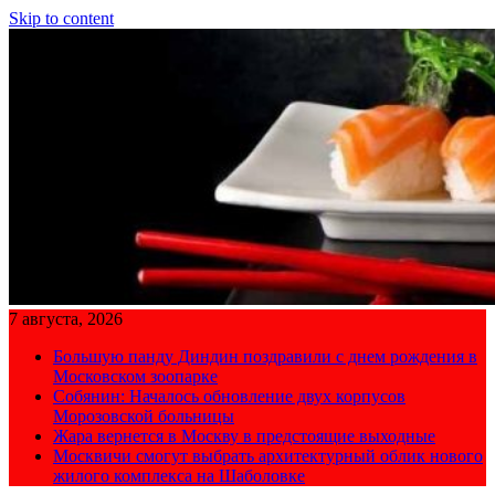
Skip to content
7 августа, 2026
Большую панду Диндин поздравили с днем рождения в
Московском зоопарке
Собянин: Началось обновление двух корпусов
Морозовской больницы
Жара вернется в Москву в предстоящие выходные
Москвичи смогут выбрать архитектурный облик нового
жилого комплекса на Шаболовке