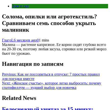
Дом и сад
Солома, опилки или агротекстиль?
Сравниваем семь способов укрыть
малинник
ГлагоL
6 месяцев ago
0
1 mins
Малина — растение капризное. Ее корни сидят глубоко всего
на 20-30 см, поэтому любая засуха, сорняки или резкий мороз
бьют по урожаю.
Навигация по записям
Previous:
Как не поссориться в отпуске: 7 простых правил
для поездки вместе
Next:
«Женское счастье», которое легко выбросить: почему
спатифиллум — худший выбор для новичка
Related News
Белоснежный унитаз за 15 минут: