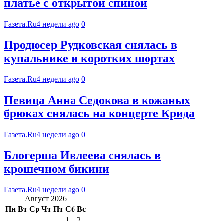
платье с открытой спиной
Газета.Ru
4 недели ago
0
Продюсер Рудковская снялась в
купальнике и коротких шортах
Газета.Ru
4 недели ago
0
Певица Анна Седокова в кожаных
брюках снялась на концерте Крида
Газета.Ru
4 недели ago
0
Блогерша Ивлеева снялась в
крошечном бикини
Газета.Ru
4 недели ago
0
Август 2026
Пн
Вт
Ср
Чт
Пт
Сб
Вс
1
2