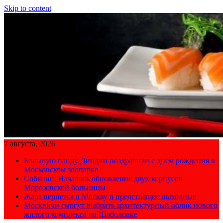
Skip to content
7 августа, 2026
Большую панду Диндин поздравили с днем рождения в
Московском зоопарке
Собянин: Началось обновление двух корпусов
Морозовской больницы
Жара вернется в Москву в предстоящие выходные
Москвичи смогут выбрать архитектурный облик нового
жилого комплекса на Шаболовке