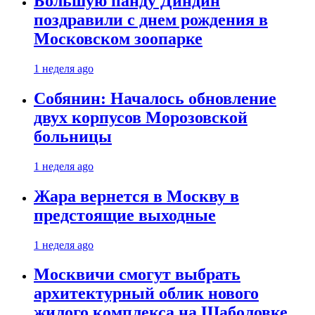
Большую панду Диндин
поздравили с днем рождения в
Московском зоопарке
1 неделя ago
Собянин: Началось обновление
двух корпусов Морозовской
больницы
1 неделя ago
Жара вернется в Москву в
предстоящие выходные
1 неделя ago
Москвичи смогут выбрать
архитектурный облик нового
жилого комплекса на Шаболовке