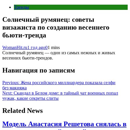
Тренды
Солнечный румянец: советы
визажиста по созданию весеннего
бьюти-тренда
WomanHit.ru
1 год ago
0
1 mins
Солнечный румянец — один из самых нежных и живых
весенних бьюти-трендов.
Навигация по записям
Previous:
Жена российского миллиардера показала селфи
без макияжа
Next:
Скандал в Белом доме: в тайный чат военных попал
чужак, какие секреты слиты
Related News
Модель Анастасия Решетова снялась в