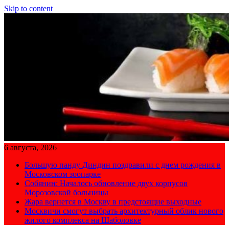
Skip to content
6 августа, 2026
Большую панду Диндин поздравили с днем рождения в
Московском зоопарке
Собянин: Началось обновление двух корпусов
Морозовской больницы
Жара вернется в Москву в предстоящие выходные
Москвичи смогут выбрать архитектурный облик нового
жилого комплекса на Шаболовке