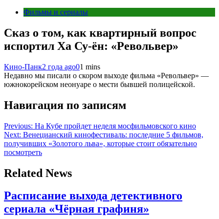
Фильмы и сериалы
Сказ о том, как квартирный вопрос
испортил Ха Су-ён: «Револьвер»
Кино-Панк
2 года ago
0
1 mins
Недавно мы писали о скором выходе фильма «Револьвер» —
южнокорейском неонуаре о мести бывшей полицейской.
Навигация по записям
Previous:
На Кубе пройдет неделя мосфильмовского кино
Next:
Венецианский кинофестиваль: последние 5 фильмов,
получивших «Золотого льва», которые стоит обязательно
посмотреть
Related News
Расписание выхода детективного
сериала «Чёрная графиня»