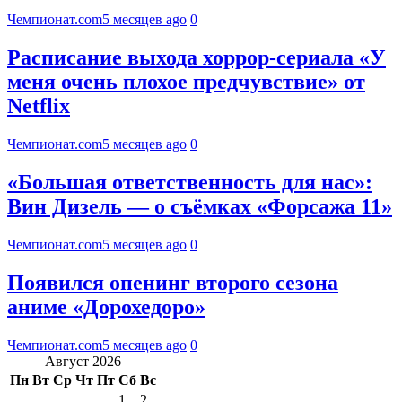
Чемпионат.com
5 месяцев ago
0
Расписание выхода хоррор-сериала «У
меня очень плохое предчувствие» от
Netflix
Чемпионат.com
5 месяцев ago
0
«Большая ответственность для нас»:
Вин Дизель — о съёмках «Форсажа 11»
Чемпионат.com
5 месяцев ago
0
Появился опенинг второго сезона
аниме «Дорохедоро»
Чемпионат.com
5 месяцев ago
0
Август 2026
Пн
Вт
Ср
Чт
Пт
Сб
Вс
1
2