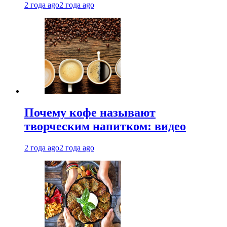
2 года ago
2 года ago
Почему кофе называют
творческим напитком: видео
2 года ago
2 года ago