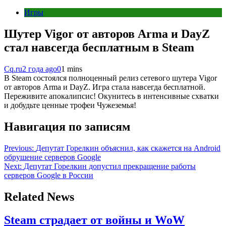
Игры
Шутер Vigor от авторов Arma и DayZ
стал навсегда бесплатным в Steam
Cq.ru
2 года ago
0
1 mins
В Steam состоялся полноценный релиз сетевого шутера Vigor
от авторов Arma и DayZ. Игра стала навсегда бесплатной.
Переживите апокалипсис! Окунитесь в интенсивные схватки
и добудьте ценные трофеи Чужеземья!
Навигация по записям
Previous:
Депутат Горелкин объяснил, как скажется на Android
обрушение серверов Google
Next:
Депутат Горелкин допустил прекращение работы
серверов Google в России
Related News
Steam страдает от войны и WoW