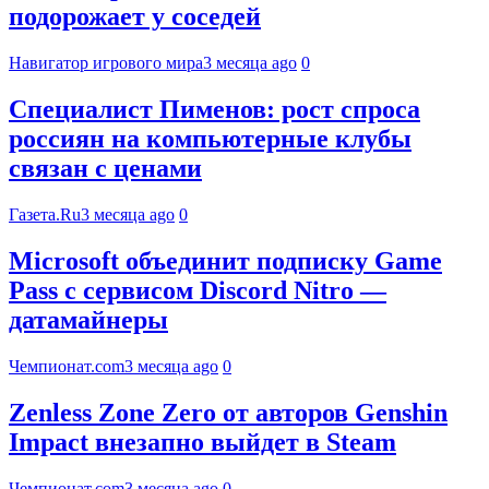
подорожает у соседей
Навигатор игрового мира
3 месяца ago
0
Специалист Пименов: рост спроса
россиян на компьютерные клубы
связан с ценами
Газета.Ru
3 месяца ago
0
Microsoft объединит подписку Game
Pass с сервисом Discord Nitro —
датамайнеры
Чемпионат.com
3 месяца ago
0
Zenless Zone Zero от авторов Genshin
Impact внезапно выйдет в Steam
Чемпионат.com
3 месяца ago
0