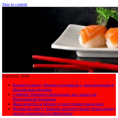
Skip to content
6 августа, 2026
Большую панду Диндин поздравили с днем рождения в
Московском зоопарке
Собянин: Началось обновление двух корпусов
Морозовской больницы
Жара вернется в Москву в предстоящие выходные
Москвичи смогут выбрать архитектурный облик нового
жилого комплекса на Шаболовке