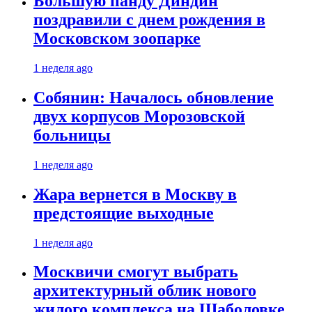
Большую панду Диндин
поздравили с днем рождения в
Московском зоопарке
1 неделя ago
Собянин: Началось обновление
двух корпусов Морозовской
больницы
1 неделя ago
Жара вернется в Москву в
предстоящие выходные
1 неделя ago
Москвичи смогут выбрать
архитектурный облик нового
жилого комплекса на Шаболовке