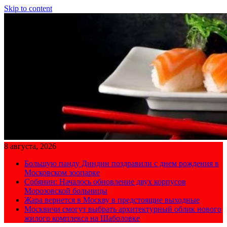
Skip to content
8 августа, 2026
Большую панду Диндин поздравили с днем рождения в
Московском зоопарке
Собянин: Началось обновление двух корпусов
Морозовской больницы
Жара вернется в Москву в предстоящие выходные
Москвичи смогут выбрать архитектурный облик нового
жилого комплекса на Шаболовке