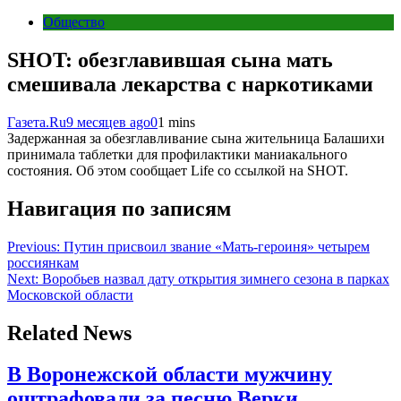
Общество
SHOT: обезглавившая сына мать
смешивала лекарства с наркотиками
Газета.Ru
9 месяцев ago
0
1 mins
Задержанная за обезглавливание сына жительница Балашихи
принимала таблетки для профилактики маниакального
состояния. Об этом сообщает Life со ссылкой на SHOT.
Навигация по записям
Previous:
Путин присвоил звание «Мать-героиня» четырем
россиянкам
Next:
Воробьев назвал дату открытия зимнего сезона в парках
Московской области
Related News
В Воронежской области мужчину
оштрафовали за песню Верки