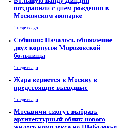
Большую панду Диндин
поздравили с днем рождения в
Московском зоопарке
1 неделя ago
Собянин: Началось обновление
двух корпусов Морозовской
больницы
1 неделя ago
Жара вернется в Москву в
предстоящие выходные
1 неделя ago
Москвичи смогут выбрать
архитектурный облик нового
жилого комплекса на Шаболовке