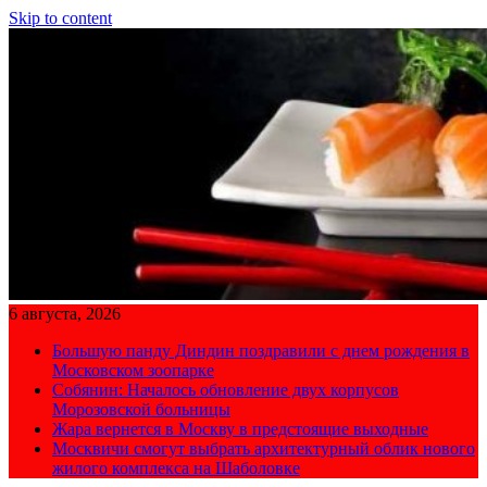
Skip to content
6 августа, 2026
Большую панду Диндин поздравили с днем рождения в
Московском зоопарке
Собянин: Началось обновление двух корпусов
Морозовской больницы
Жара вернется в Москву в предстоящие выходные
Москвичи смогут выбрать архитектурный облик нового
жилого комплекса на Шаболовке