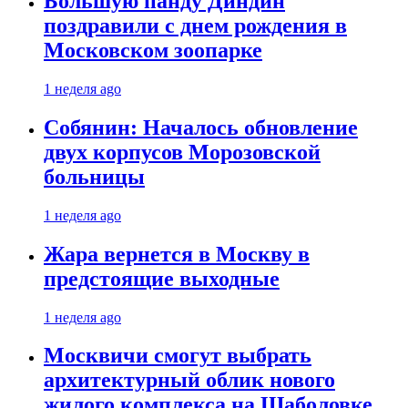
Большую панду Диндин
поздравили с днем рождения в
Московском зоопарке
1 неделя ago
Собянин: Началось обновление
двух корпусов Морозовской
больницы
1 неделя ago
Жара вернется в Москву в
предстоящие выходные
1 неделя ago
Москвичи смогут выбрать
архитектурный облик нового
жилого комплекса на Шаболовке