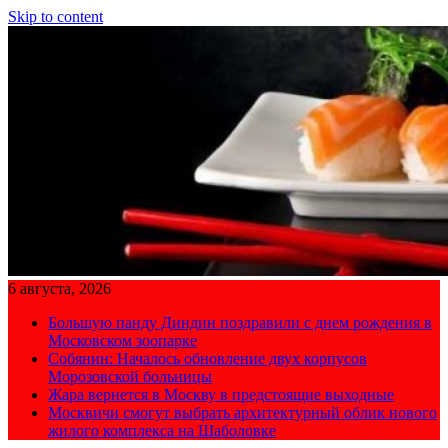
Skip to content
6 августа, 2026
Большую панду Диндин поздравили с днем рождения в
Московском зоопарке
Собянин: Началось обновление двух корпусов
Морозовской больницы
Жара вернется в Москву в предстоящие выходные
Москвичи смогут выбрать архитектурный облик нового
жилого комплекса на Шаболовке