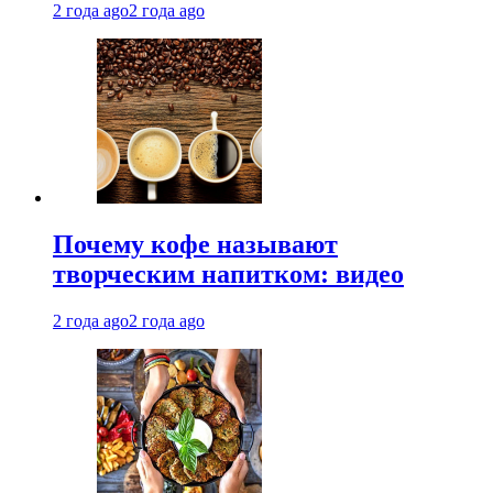
2 года ago
2 года ago
Почему кофе называют
творческим напитком: видео
2 года ago
2 года ago