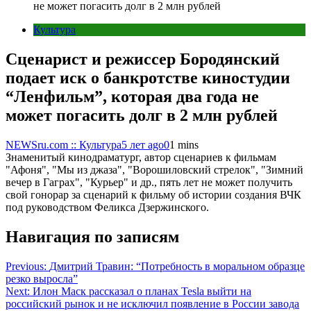
не может погасить долг в 2 млн рублей
Культура
Сценарист и режиссер Бородянский
подает иск о банкротстве киностудии
“Ленфильм”, которая два года не
может погасить долг в 2 млн рублей
NEWSru.com :: Культура
5 лет ago
0
1 mins
Знаменитый кинодраматург, автор сценариев к фильмам
"Афоня", "Мы из джаза", "Ворошиловский стрелок", "Зимний
вечер в Гаграх", "Курьер" и др., пять лет не может получить
свой гонорар за сценарий к фильму об истории создания ВЧК
под руководством Феликса Дзержинского.
Навигация по записям
Previous:
Дмитрий Травин: “Потребность в моральном образце
резко выросла”
Next:
Илон Маск рассказал о планах Tesla выйти на
российский рынок и не исключил появление в России завода