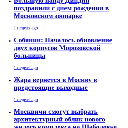
Большую панду Диндин
поздравили с днем рождения в
Московском зоопарке
1 неделя ago
Собянин: Началось обновление
двух корпусов Морозовской
больницы
1 неделя ago
Жара вернется в Москву в
предстоящие выходные
1 неделя ago
Москвичи смогут выбрать
архитектурный облик нового
жилого комплекса на Шаболовке