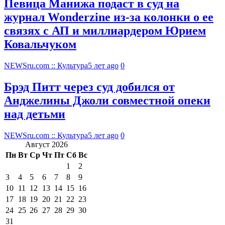
Певица Манижа подаст в суд на
журнал Wonderzine из-за колонки о ее
связях с АП и миллиардером Юрием
Ковальчуком
NEWSru.com :: Культура
5 лет ago
0
Брэд Питт через суд добился от
Анджелины Джоли совместной опеки
над детьми
NEWSru.com :: Культура
5 лет ago
0
Август 2026
Пн
Вт
Ср
Чт
Пт
Сб
Вс
1
2
3
4
5
6
7
8
9
10
11
12
13
14
15
16
17
18
19
20
21
22
23
24
25
26
27
28
29
30
31