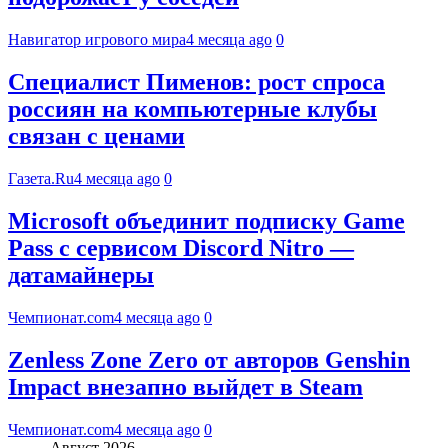
Навигатор игрового мира
4 месяца ago
0
Специалист Пименов: рост спроса
россиян на компьютерные клубы
связан с ценами
Газета.Ru
4 месяца ago
0
Microsoft объединит подписку Game
Pass с сервисом Discord Nitro —
датамайнеры
Чемпионат.com
4 месяца ago
0
Zenless Zone Zero от авторов Genshin
Impact внезапно выйдет в Steam
Чемпионат.com
4 месяца ago
0
Август 2026