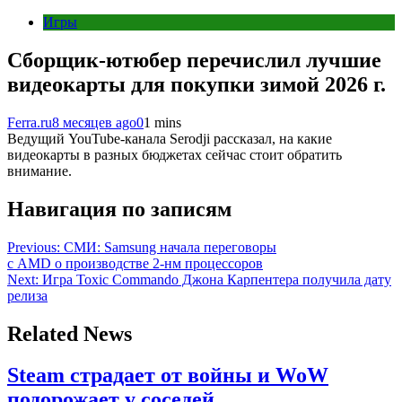
Игры
Сборщик-ютюбер перечислил лучшие
видеокарты для покупки зимой 2026 г.
Ferra.ru
8 месяцев ago
0
1 mins
Ведущий YouTube-канала Serodji рассказал, на какие
видеокарты в разных бюджетах сейчас стоит обратить
внимание.
Навигация по записям
Previous:
СМИ: Samsung начала переговоры
с AMD о производстве 2-нм процессоров
Next:
Игра Toxic Commando Джона Карпентера получила дату
релиза
Related News
Steam страдает от войны и WoW
подорожает у соседей