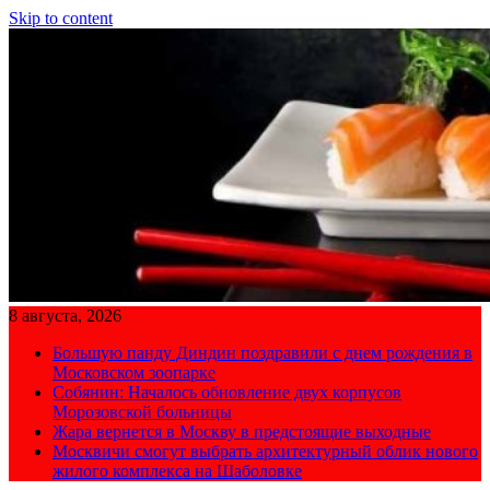
Skip to content
8 августа, 2026
Большую панду Диндин поздравили с днем рождения в
Московском зоопарке
Собянин: Началось обновление двух корпусов
Морозовской больницы
Жара вернется в Москву в предстоящие выходные
Москвичи смогут выбрать архитектурный облик нового
жилого комплекса на Шаболовке