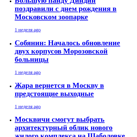
Большую панду Диндин
поздравили с днем рождения в
Московском зоопарке
1 неделя ago
Собянин: Началось обновление
двух корпусов Морозовской
больницы
1 неделя ago
Жара вернется в Москву в
предстоящие выходные
1 неделя ago
Москвичи смогут выбрать
архитектурный облик нового
жилого комплекса на Шаболовке