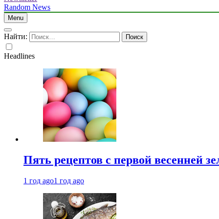
Random News
Menu
Найти:
Headlines
Пять рецептов с первой весенней зе
1 год ago
1 год ago