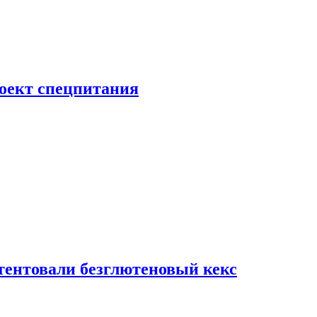
роект спецпитания
тентовали безглютеновый кекс