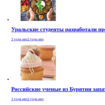
Уральские студенты разработали п
2 года ago
2 года ago
Российские ученые из Бурятии запа
2 года ago
2 года ago