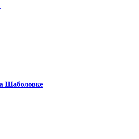
е
на Шаболовке