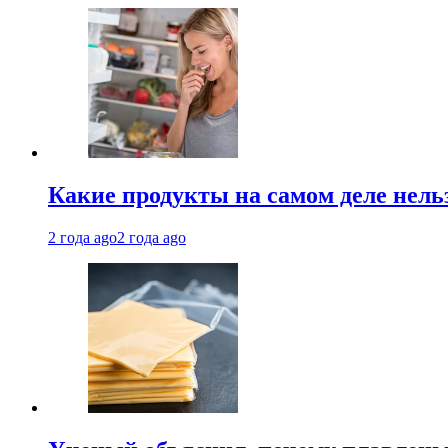
Какие продукты на самом деле нель
2 года ago
2 года ago