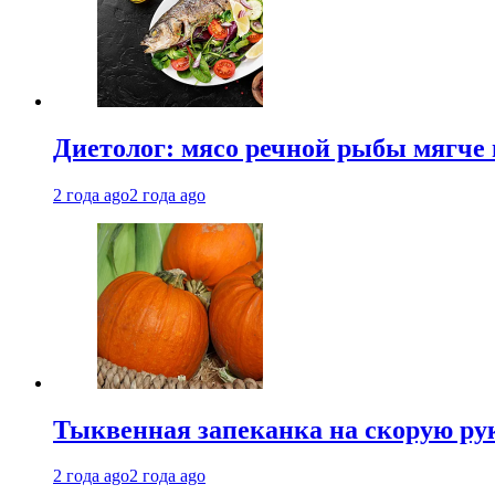
Диетолог: мясо речной рыбы мягче 
2 года ago
2 года ago
Тыквенная запеканка на скорую ру
2 года ago
2 года ago