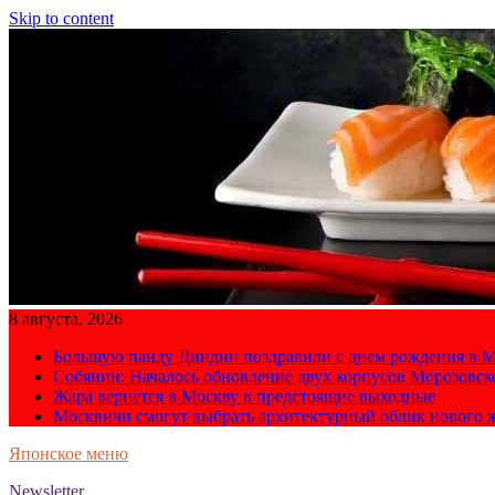
Skip to content
8 августа, 2026
Большую панду Диндин поздравили с днем рождения в М
Собянин: Началось обновление двух корпусов Морозовс
Жара вернется в Москву в предстоящие выходные
Москвичи смогут выбрать архитектурный облик нового 
Японское меню
Newsletter