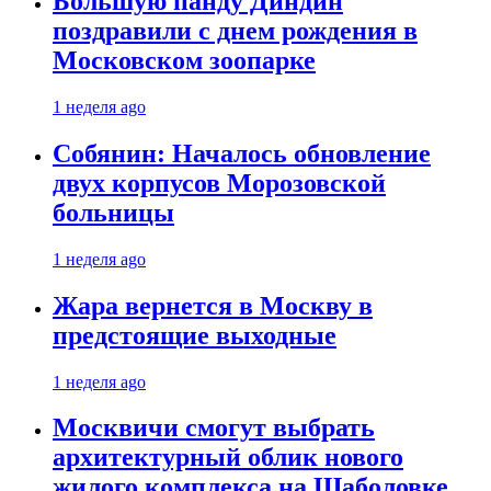
Большую панду Диндин
поздравили с днем рождения в
Московском зоопарке
1 неделя ago
Собянин: Началось обновление
двух корпусов Морозовской
больницы
1 неделя ago
Жара вернется в Москву в
предстоящие выходные
1 неделя ago
Москвичи смогут выбрать
архитектурный облик нового
жилого комплекса на Шаболовке