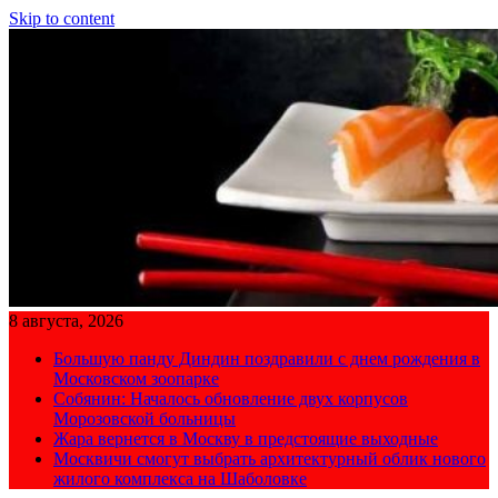
Skip to content
8 августа, 2026
Большую панду Диндин поздравили с днем рождения в
Московском зоопарке
Собянин: Началось обновление двух корпусов
Морозовской больницы
Жара вернется в Москву в предстоящие выходные
Москвичи смогут выбрать архитектурный облик нового
жилого комплекса на Шаболовке