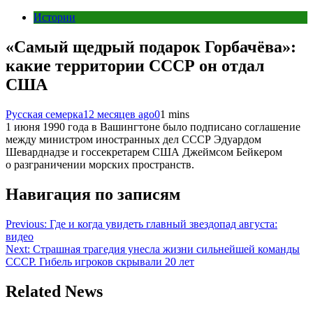
Истории
«Самый щедрый подарок Горбачёва»:
какие территории СССР он отдал
США
Русская семерка
12 месяцев ago
0
1 mins
1 июня 1990 года в Вашингтоне было подписано соглашение
между министром иностранных дел СССР Эдуардом
Шеварднадзе и госсекретарем США Джеймсом Бейкером
о разграничении морских пространств.
Навигация по записям
Previous:
Где и когда увидеть главный звездопад августа:
видео
Next:
Страшная трагедия унесла жизни сильнейшей команды
СССР. Гибель игроков скрывали 20 лет
Related News