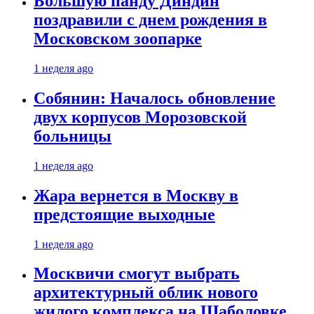
Большую панду Диндин
поздравили с днем рождения в
Московском зоопарке
1 неделя ago
Собянин: Началось обновление
двух корпусов Морозовской
больницы
1 неделя ago
Жара вернется в Москву в
предстоящие выходные
1 неделя ago
Москвичи смогут выбрать
архитектурный облик нового
жилого комплекса на Шаболовке