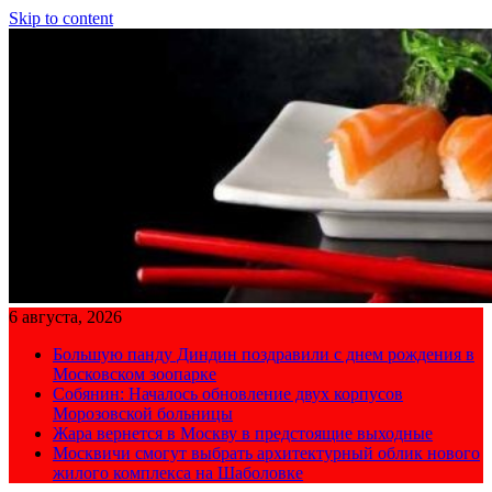
Skip to content
6 августа, 2026
Большую панду Диндин поздравили с днем рождения в
Московском зоопарке
Собянин: Началось обновление двух корпусов
Морозовской больницы
Жара вернется в Москву в предстоящие выходные
Москвичи смогут выбрать архитектурный облик нового
жилого комплекса на Шаболовке