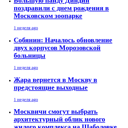
Большую панду Диндин
поздравили с днем рождения в
Московском зоопарке
1 неделя ago
Собянин: Началось обновление
двух корпусов Морозовской
больницы
1 неделя ago
Жара вернется в Москву в
предстоящие выходные
1 неделя ago
Москвичи смогут выбрать
архитектурный облик нового
жилого комплекса на Шаболовке