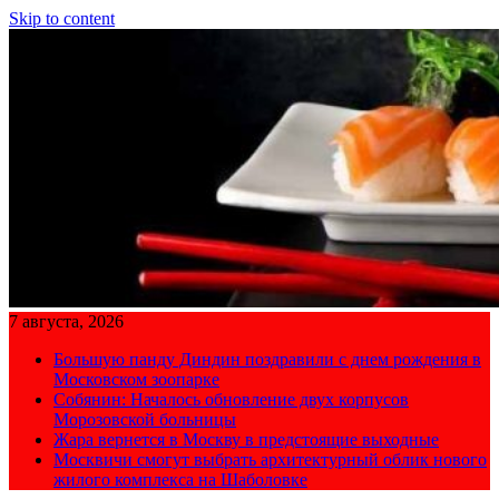
Skip to content
7 августа, 2026
Большую панду Диндин поздравили с днем рождения в
Московском зоопарке
Собянин: Началось обновление двух корпусов
Морозовской больницы
Жара вернется в Москву в предстоящие выходные
Москвичи смогут выбрать архитектурный облик нового
жилого комплекса на Шаболовке