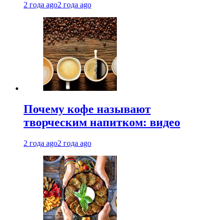
2 года ago
2 года ago
Почему кофе называют
творческим напитком: видео
2 года ago
2 года ago