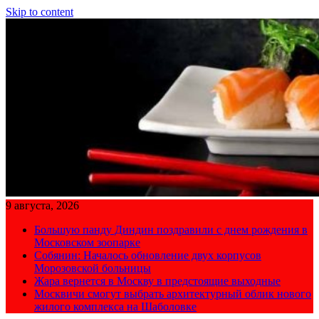
Skip to content
9 августа, 2026
Большую панду Диндин поздравили с днем рождения в
Московском зоопарке
Собянин: Началось обновление двух корпусов
Морозовской больницы
Жара вернется в Москву в предстоящие выходные
Москвичи смогут выбрать архитектурный облик нового
жилого комплекса на Шаболовке