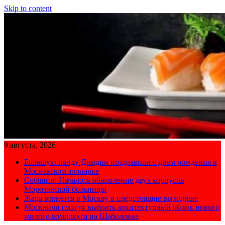
Skip to content
9 августа, 2026
Большую панду Диндин поздравили с днем рождения в
Московском зоопарке
Собянин: Началось обновление двух корпусов
Морозовской больницы
Жара вернется в Москву в предстоящие выходные
Москвичи смогут выбрать архитектурный облик нового
жилого комплекса на Шаболовке