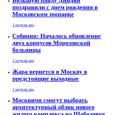
Большую панду Диндин
поздравили с днем рождения в
Московском зоопарке
1 неделя ago
Собянин: Началось обновление
двух корпусов Морозовской
больницы
1 неделя ago
Жара вернется в Москву в
предстоящие выходные
1 неделя ago
Москвичи смогут выбрать
архитектурный облик нового
жилого комплекса на Шаболовке