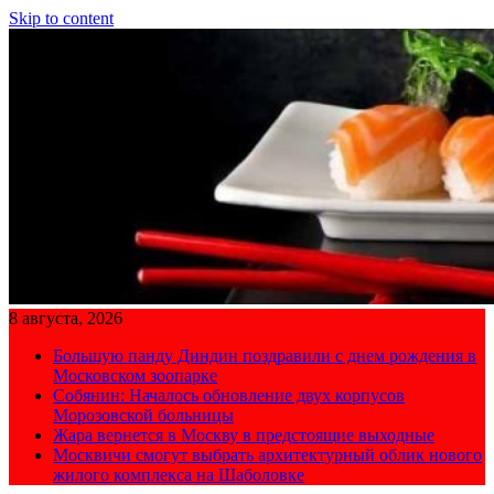
Skip to content
8 августа, 2026
Большую панду Диндин поздравили с днем рождения в
Московском зоопарке
Собянин: Началось обновление двух корпусов
Морозовской больницы
Жара вернется в Москву в предстоящие выходные
Москвичи смогут выбрать архитектурный облик нового
жилого комплекса на Шаболовке