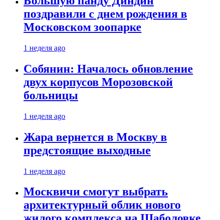
Большую панду Диндин
поздравили с днем рождения в
Московском зоопарке
1 неделя ago
Собянин: Началось обновление
двух корпусов Морозовской
больницы
1 неделя ago
Жара вернется в Москву в
предстоящие выходные
1 неделя ago
Москвичи смогут выбрать
архитектурный облик нового
жилого комплекса на Шаболовке