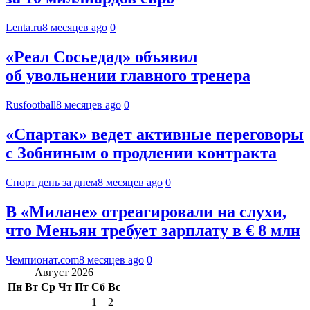
Lenta.ru
8 месяцев ago
0
«Реал Сосьедад» объявил
об увольнении главного тренера
Rusfootball
8 месяцев ago
0
«Спартак» ведет активные переговоры
с Зобниным о продлении контракта
Спорт день за днем
8 месяцев ago
0
В «Милане» отреагировали на слухи,
что Меньян требует зарплату в € 8 млн
Чемпионат.com
8 месяцев ago
0
Август 2026
Пн
Вт
Ср
Чт
Пт
Сб
Вс
1
2