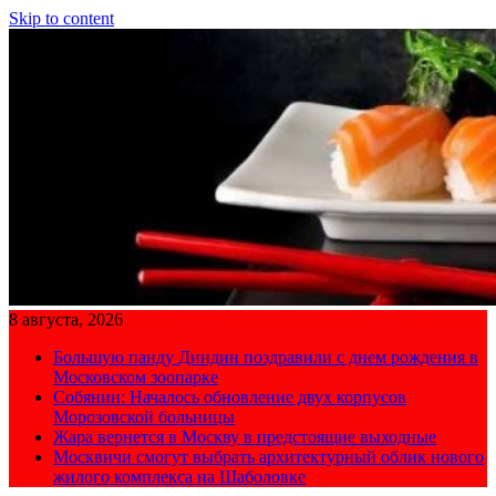
Skip to content
8 августа, 2026
Большую панду Диндин поздравили с днем рождения в
Московском зоопарке
Собянин: Началось обновление двух корпусов
Морозовской больницы
Жара вернется в Москву в предстоящие выходные
Москвичи смогут выбрать архитектурный облик нового
жилого комплекса на Шаболовке