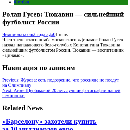
Футбол
Ролан Гусев: Тюкавин — сильнейший
футболист России
Чемпионат.com
2 года ago
0
1 mins
Член тренерского штаба московского «Динамо» Ролан Гусев
назвал нападающего бело-голубых Константина Тюкавина
сильнейшим футболистом России. Тюкавин — воспитанник
«Динамо».
Навигация по записям
Previous:
Журова: есть подозрение, что россияне не поедут
на Олимпиаду
Next:
Анне Щербаковой 20 лет: лучшие фотографии нашей
чемпионки
Related News
«Барселону» захотели купить
за 10 миллиардов евро