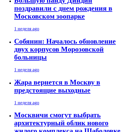
Большую панду Диндин
поздравили с днем рождения в
Московском зоопарке
1 неделя ago
Собянин: Началось обновление
двух корпусов Морозовской
больницы
1 неделя ago
Жара вернется в Москву в
предстоящие выходные
1 неделя ago
Москвичи смогут выбрать
архитектурный облик нового
жилого комплекса на Шаболовке