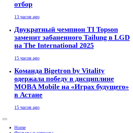
отбор
13 часов ago
Двукратный чемпион TI Topson
заменит забаненного Tailung в LGD
на The International 2025
15 часов ago
Команда Bigetron by Vitality
одержала победу в дисциплине
MOBA Mobile на «Играх будущего»
в Астане
15 часов ago
Home
Фильмы и сериалы