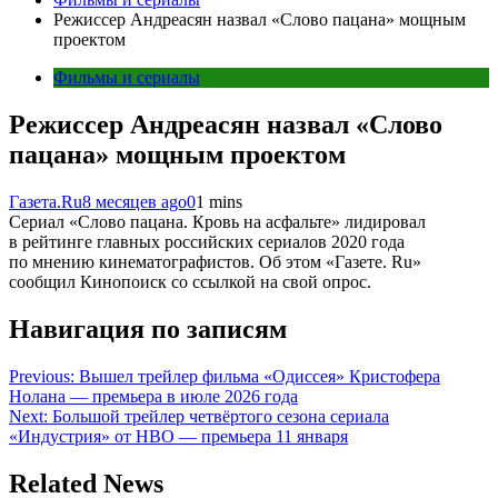
Режиссер Андреасян назвал «Слово пацана» мощным
проектом
Фильмы и сериалы
Режиссер Андреасян назвал «Слово
пацана» мощным проектом
Газета.Ru
8 месяцев ago
0
1 mins
Сериал «Слово пацана. Кровь на асфальте» лидировал
в рейтинге главных российских сериалов 2020 года
по мнению кинематографистов. Об этом «Газете. Ru»
сообщил Кинопоиск со ссылкой на свой опрос.
Навигация по записям
Previous:
Вышел трейлер фильма «Одиссея» Кристофера
Нолана — премьера в июле 2026 года
Next:
Большой трейлер четвёртого сезона сериала
«Индустрия» от HBO — премьера 11 января
Related News