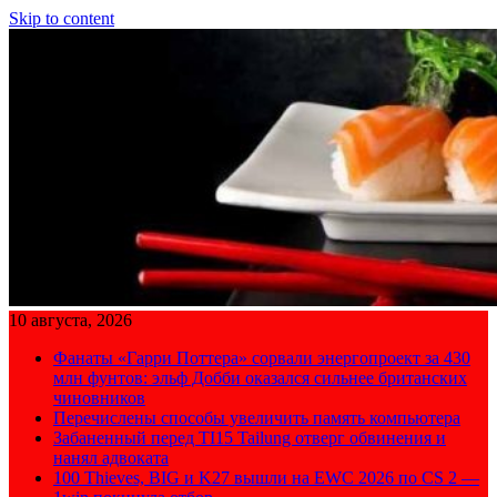
Skip to content
10 августа, 2026
Фанаты «Гарри Поттера» сорвали энергопроект за 430
млн фунтов: эльф Добби оказался сильнее британских
чиновников
Перечислены способы увеличить память компьютера
Забаненный перед TI15 Tailung отверг обвинения и
нанял адвоката
100 Thieves, BIG и K27 вышли на EWC 2026 по CS 2 —