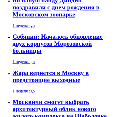
Большую панду Диндин
поздравили с днем рождения в
Московском зоопарке
1 неделя ago
Собянин: Началось обновление
двух корпусов Морозовской
больницы
1 неделя ago
Жара вернется в Москву в
предстоящие выходные
1 неделя ago
Москвичи смогут выбрать
архитектурный облик нового
жилого комплекса на Шаболовке