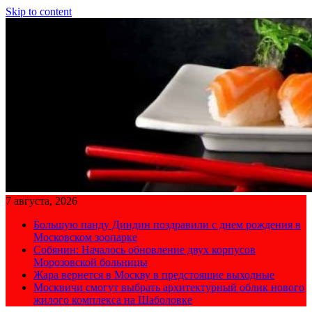
Skip to content
7 августа, 2026
Большую панду Диндин поздравили с днем рождения в
Московском зоопарке
Собянин: Началось обновление двух корпусов
Морозовской больницы
Жара вернется в Москву в предстоящие выходные
Москвичи смогут выбрать архитектурный облик нового
жилого комплекса на Шаболовке