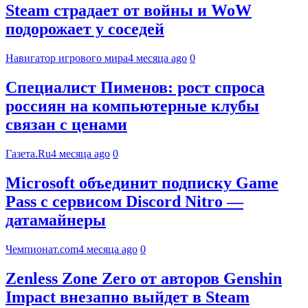
Steam страдает от войны и WoW
подорожает у соседей
Навигатор игрового мира
4 месяца ago
0
Специалист Пименов: рост спроса
россиян на компьютерные клубы
связан с ценами
Газета.Ru
4 месяца ago
0
Microsoft объединит подписку Game
Pass с сервисом Discord Nitro —
датамайнеры
Чемпионат.com
4 месяца ago
0
Zenless Zone Zero от авторов Genshin
Impact внезапно выйдет в Steam