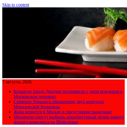
Skip to content
7 августа, 2026
Большую панду Диндин поздравили с днем рождения в
Московском зоопарке
Собянин: Началось обновление двух корпусов
Морозовской больницы
Жара вернется в Москву в предстоящие выходные
Москвичи смогут выбрать архитектурный облик нового
жилого комплекса на Шаболовке