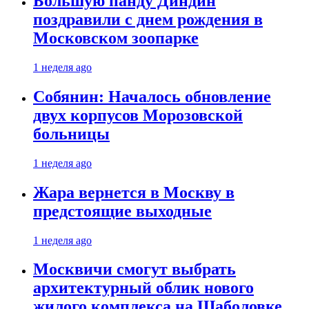
Большую панду Диндин
поздравили с днем рождения в
Московском зоопарке
1 неделя ago
Собянин: Началось обновление
двух корпусов Морозовской
больницы
1 неделя ago
Жара вернется в Москву в
предстоящие выходные
1 неделя ago
Москвичи смогут выбрать
архитектурный облик нового
жилого комплекса на Шаболовке