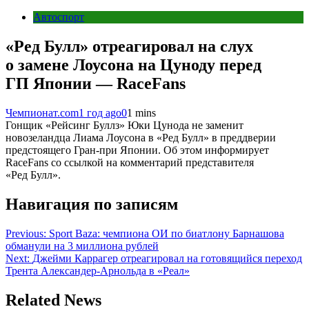
Автоспорт
«Ред Булл» отреагировал на слух
о замене Лоусона на Цуноду перед
ГП Японии — RaceFans
Чемпионат.com
1 год ago
0
1 mins
Гонщик «Рейсинг Буллз» Юки Цунода не заменит
новозеландца Лиама Лоусона в «Ред Булл» в преддверии
предстоящего Гран-при Японии. Об этом информирует
RaceFans со ссылкой на комментарий представителя
«Ред Булл».
Навигация по записям
Previous:
Sport Baza: чемпиона ОИ по биатлону Барнашова
обманули на 3 миллиона рублей
Next:
Джейми Каррагер отреагировал на готовящийся переход
Трента Александер-Арнольда в «Реал»
Related News