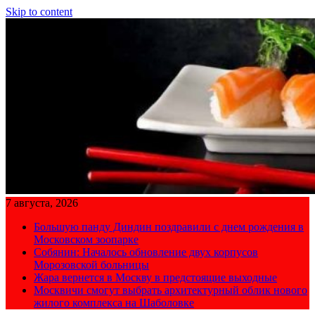
Skip to content
7 августа, 2026
Большую панду Диндин поздравили с днем рождения в
Московском зоопарке
Собянин: Началось обновление двух корпусов
Морозовской больницы
Жара вернется в Москву в предстоящие выходные
Москвичи смогут выбрать архитектурный облик нового
жилого комплекса на Шаболовке