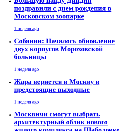
Большую панду Диндин
поздравили с днем рождения в
Московском зоопарке
1 неделя ago
Собянин: Началось обновление
двух корпусов Морозовской
больницы
1 неделя ago
Жара вернется в Москву в
предстоящие выходные
1 неделя ago
Москвичи смогут выбрать
архитектурный облик нового
жилого комплекса на Шаболовке