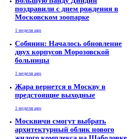
Большую панду Диндин
поздравили с днем рождения в
Московском зоопарке
1 неделя ago
Собянин: Началось обновление
двух корпусов Морозовской
больницы
1 неделя ago
Жара вернется в Москву в
предстоящие выходные
1 неделя ago
Москвичи смогут выбрать
архитектурный облик нового
жилого комплекса на Шаболовке