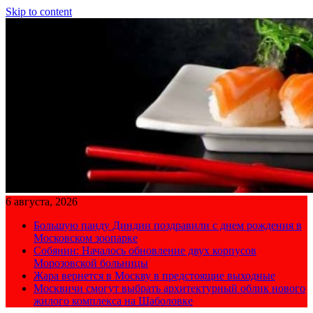
Skip to content
6 августа, 2026
Большую панду Диндин поздравили с днем рождения в
Московском зоопарке
Собянин: Началось обновление двух корпусов
Морозовской больницы
Жара вернется в Москву в предстоящие выходные
Москвичи смогут выбрать архитектурный облик нового
жилого комплекса на Шаболовке