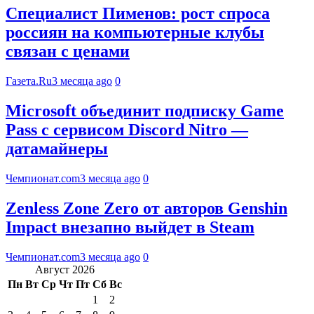
Специалист Пименов: рост спроса
россиян на компьютерные клубы
связан с ценами
Газета.Ru
3 месяца ago
0
Microsoft объединит подписку Game
Pass с сервисом Discord Nitro —
датамайнеры
Чемпионат.com
3 месяца ago
0
Zenless Zone Zero от авторов Genshin
Impact внезапно выйдет в Steam
Чемпионат.com
3 месяца ago
0
Август 2026
Пн
Вт
Ср
Чт
Пт
Сб
Вс
1
2