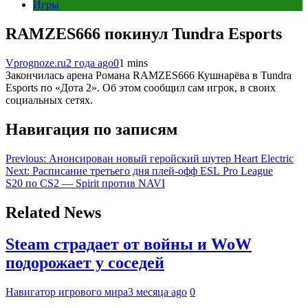
Игры
RAMZES666 покинул Tundra Esports
Vprognoze.ru
2 года ago
0
1 mins
Закончилась арена Романа RAMZES666 Кушнарёва в Tundra
Esports по «Дота 2». Об этом сообщил сам игрок, в своих
социальных сетях.
Навигация по записям
Previous:
Анонсирован новый геройский шутер Heart Electric
Next:
Расписание третьего дня плей-офф ESL Pro League
S20 по CS2 — Spirit против NAVI
Related News
Steam страдает от войны и WoW
подорожает у соседей
Навигатор игрового мира
3 месяца ago
0