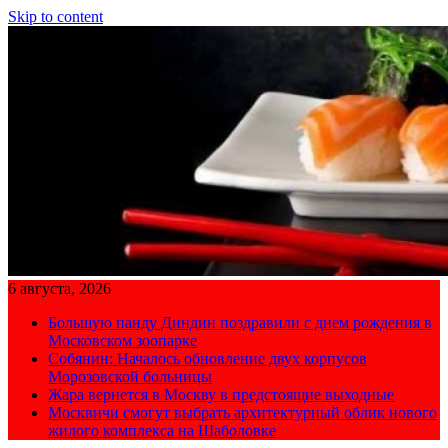
Skip to content
6 августа, 2026
Большую панду Диндин поздравили с днем рождения в
Московском зоопарке
Собянин: Началось обновление двух корпусов
Морозовской больницы
Жара вернется в Москву в предстоящие выходные
Москвичи смогут выбрать архитектурный облик нового
жилого комплекса на Шаболовке