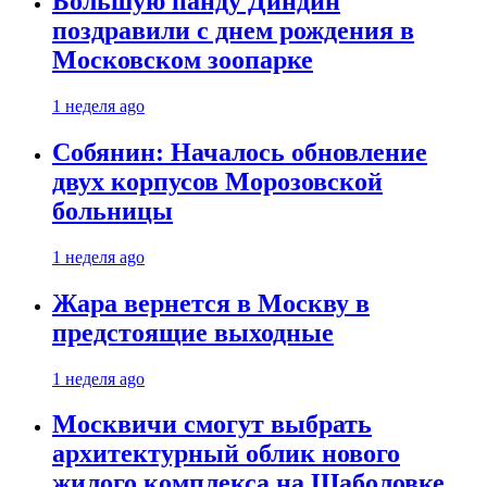
Большую панду Диндин
поздравили с днем рождения в
Московском зоопарке
1 неделя ago
Собянин: Началось обновление
двух корпусов Морозовской
больницы
1 неделя ago
Жара вернется в Москву в
предстоящие выходные
1 неделя ago
Москвичи смогут выбрать
архитектурный облик нового
жилого комплекса на Шаболовке