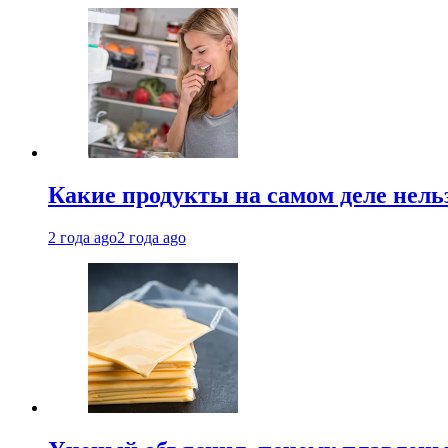
Какие продукты на самом деле нель
2 года ago
2 года ago