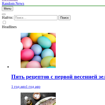
Random News
Menu
Найти:
Headlines
Пять рецептов с первой весенней зе
1 год ago
1 год ago