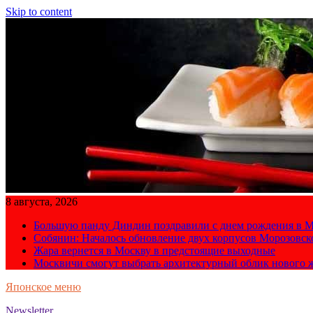
Skip to content
8 августа, 2026
Большую панду Диндин поздравили с днем рождения в М
Собянин: Началось обновление двух корпусов Морозовс
Жара вернется в Москву в предстоящие выходные
Москвичи смогут выбрать архитектурный облик нового 
Японское меню
Newsletter