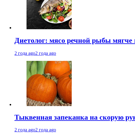
Диетолог: мясо речной рыбы мягче 
2 года ago
2 года ago
Тыквенная запеканка на скорую ру
2 года ago
2 года ago