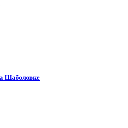
е
на Шаболовке