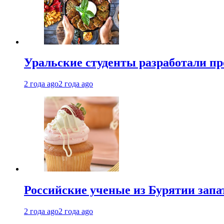
Уральские студенты разработали п
2 года ago
2 года ago
Российские ученые из Бурятии запа
2 года ago
2 года ago