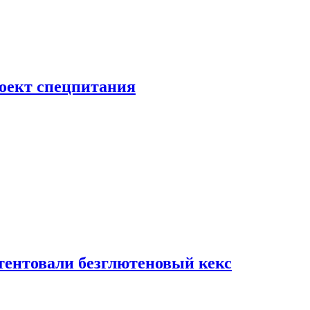
роект спецпитания
тентовали безглютеновый кекс