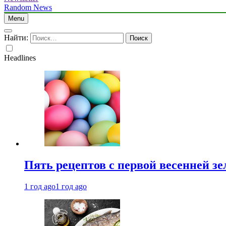
Random News
Menu
Найти:
Headlines
Пять рецептов с первой весенней зе
1 год ago
1 год ago