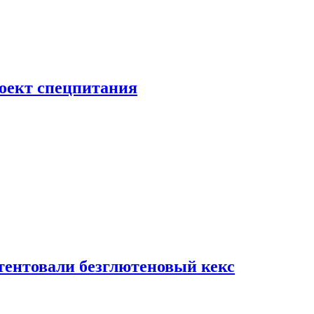
роект спецпитания
тентовали безглютеновый кекс