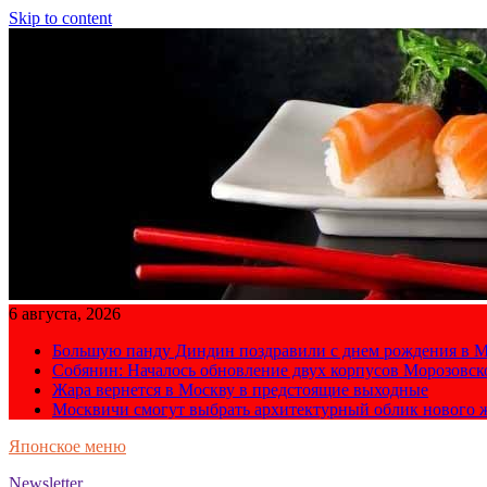
Skip to content
6 августа, 2026
Большую панду Диндин поздравили с днем рождения в М
Собянин: Началось обновление двух корпусов Морозовс
Жара вернется в Москву в предстоящие выходные
Москвичи смогут выбрать архитектурный облик нового 
Японское меню
Newsletter