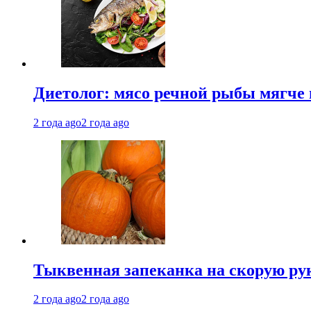
Диетолог: мясо речной рыбы мягче 
2 года ago
2 года ago
Тыквенная запеканка на скорую ру
2 года ago
2 года ago