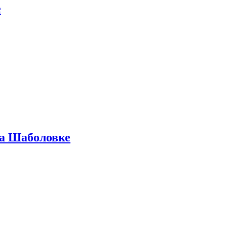
е
на Шаболовке