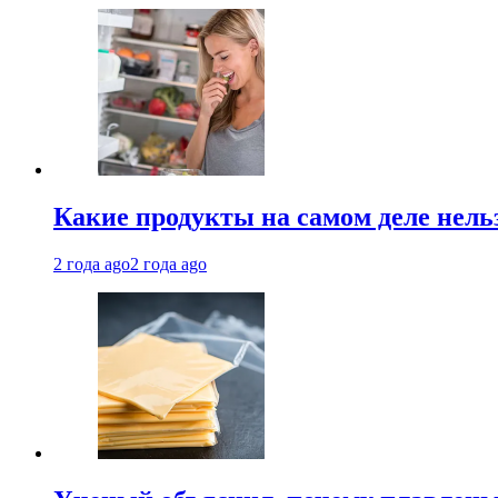
Какие продукты на самом деле нель
2 года ago
2 года ago