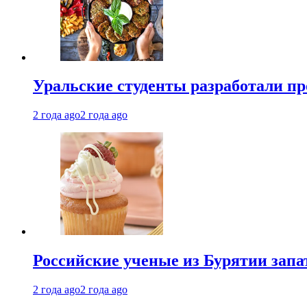
Уральские студенты разработали п
2 года ago
2 года ago
Российские ученые из Бурятии запа
2 года ago
2 года ago