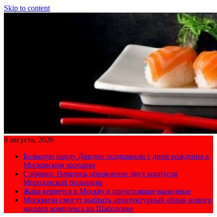
Skip to content
8 августа, 2026
Большую панду Диндин поздравили с днем рождения в
Московском зоопарке
Собянин: Началось обновление двух корпусов
Морозовской больницы
Жара вернется в Москву в предстоящие выходные
Москвичи смогут выбрать архитектурный облик нового
жилого комплекса на Шаболовке