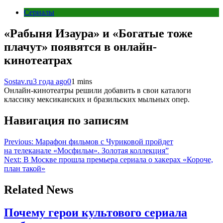
Сериалы
«Рабыня Изаура» и «Богатые тоже
плачут» появятся в онлайн-
кинотеатрах
Sostav.ru
3 года ago
0
1 mins
Онлайн-кинотеатры решили добавить в свои каталоги
классику мексиканских и бразильских мыльных опер.
Навигация по записям
Previous:
Марафон фильмов с Чуриковой пройдет
на телеканале «Мосфильм». Золотая коллекция”
Next:
В Москве прошла премьера сериала о хакерах «Короче,
план такой»
Related News
Почему герои культового сериала