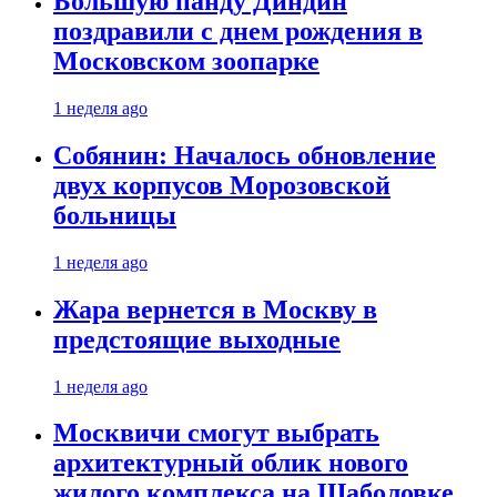
Большую панду Диндин
поздравили с днем рождения в
Московском зоопарке
1 неделя ago
Собянин: Началось обновление
двух корпусов Морозовской
больницы
1 неделя ago
Жара вернется в Москву в
предстоящие выходные
1 неделя ago
Москвичи смогут выбрать
архитектурный облик нового
жилого комплекса на Шаболовке