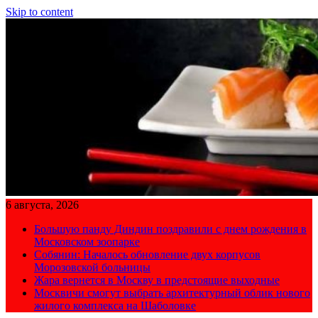
Skip to content
6 августа, 2026
Большую панду Диндин поздравили с днем рождения в
Московском зоопарке
Собянин: Началось обновление двух корпусов
Морозовской больницы
Жара вернется в Москву в предстоящие выходные
Москвичи смогут выбрать архитектурный облик нового
жилого комплекса на Шаболовке