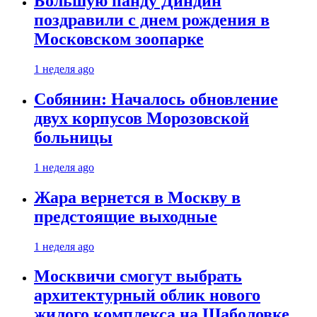
Большую панду Диндин
поздравили с днем рождения в
Московском зоопарке
1 неделя ago
Собянин: Началось обновление
двух корпусов Морозовской
больницы
1 неделя ago
Жара вернется в Москву в
предстоящие выходные
1 неделя ago
Москвичи смогут выбрать
архитектурный облик нового
жилого комплекса на Шаболовке