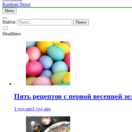
Random News
Menu
Найти:
Headlines
Пять рецептов с первой весенней зе
1 год ago
1 год ago