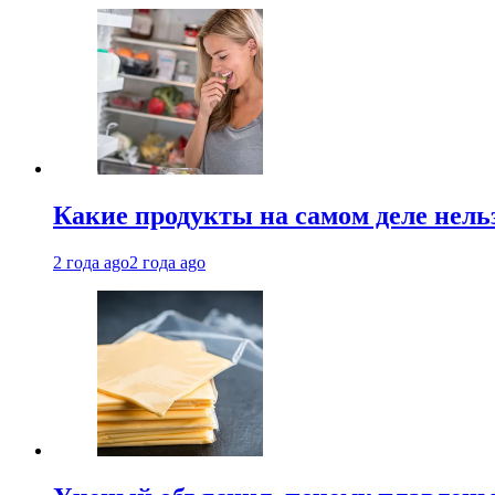
Какие продукты на самом деле нель
2 года ago
2 года ago