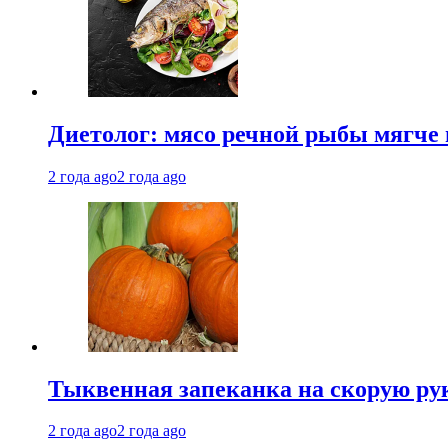
Диетолог: мясо речной рыбы мягче 
2 года ago
2 года ago
Тыквенная запеканка на скорую ру
2 года ago
2 года ago