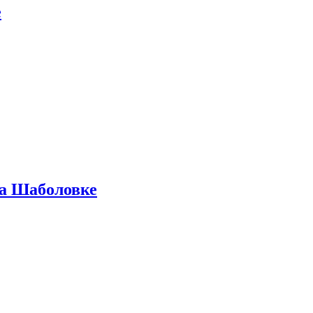
е
на Шаболовке