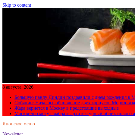
Skip to content
8 августа, 2026
Большую панду Диндин поздравили с днем рождения в М
Собянин: Началось обновление двух корпусов Морозовс
Жара вернется в Москву в предстоящие выходные
Москвичи смогут выбрать архитектурный облик нового 
Японское меню
Newsletter