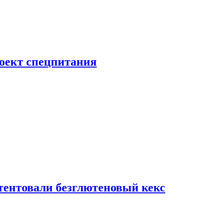
роект спецпитания
тентовали безглютеновый кекс