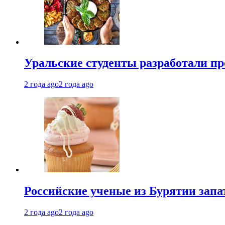
Уральские студенты разработали п
2 года ago
2 года ago
Российские ученые из Бурятии запа
2 года ago
2 года ago