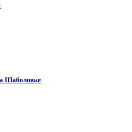
е
на Шаболовке