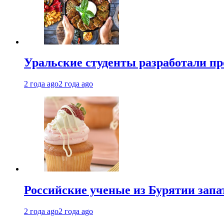
Уральские студенты разработали п
2 года ago
2 года ago
Российские ученые из Бурятии запа
2 года ago
2 года ago