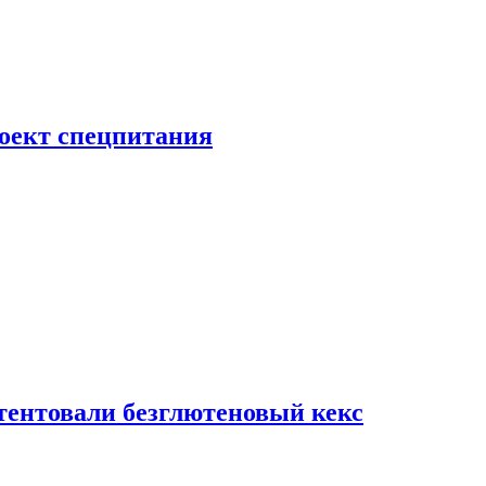
роект спецпитания
тентовали безглютеновый кекс