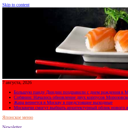
Skip to content
7 августа, 2026
Большую панду Диндин поздравили с днем рождения в М
Собянин: Началось обновление двух корпусов Морозовс
Жара вернется в Москву в предстоящие выходные
Москвичи смогут выбрать архитектурный облик нового 
Японское меню
Newsletter