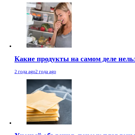
Какие продукты на самом деле нель
2 года ago
2 года ago