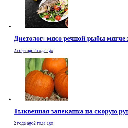
Диетолог: мясо речной рыбы мягче 
2 года ago
2 года ago
Тыквенная запеканка на скорую ру
2 года ago
2 года ago