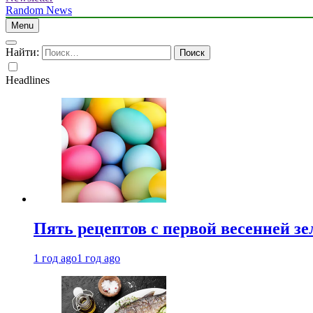
Random News
Menu
Найти:
Headlines
Пять рецептов с первой весенней зе
1 год ago
1 год ago