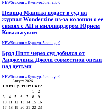
NEWSru.com :: Культура
5 лет ago
0
Певица Манижа подаст в суд на
журнал Wonderzine из-за колонки о ее
связях с АП и миллиардером Юрием
Ковальчуком
NEWSru.com :: Культура
5 лет ago
0
Брэд Питт через суд добился от
Анджелины Джоли совместной опеки
над детьми
NEWSru.com :: Культура
5 лет ago
0
Август 2026
Пн
Вт
Ср
Чт
Пт
Сб
Вс
1
2
3
4
5
6
7
8
9
10
11
12
13
14
15
16
17
18
19
20
21
22
23