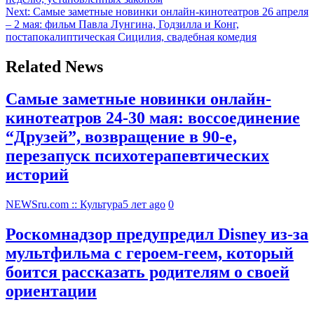
Next:
Самые заметные новинки онлайн-кинотеатров 26 апреля
– 2 мая: фильм Павла Лунгина, Годзилла и Конг,
постапокалиптическая Сицилия, свадебная комедия
Related News
Самые заметные новинки онлайн-
кинотеатров 24-30 мая: воссоединение
“Друзей”, возвращение в 90-е,
перезапуск психотерапевтических
историй
NEWSru.com :: Культура
5 лет ago
0
Роскомнадзор предупредил Disney из-за
мультфильма c героем-геем, который
боится рассказать родителям о своей
ориентации