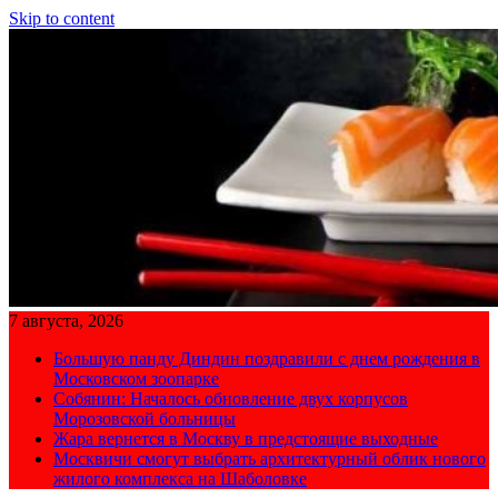
Skip to content
7 августа, 2026
Большую панду Диндин поздравили с днем рождения в
Московском зоопарке
Собянин: Началось обновление двух корпусов
Морозовской больницы
Жара вернется в Москву в предстоящие выходные
Москвичи смогут выбрать архитектурный облик нового
жилого комплекса на Шаболовке