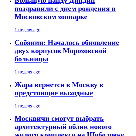
Большую панду Диндин
поздравили с днем рождения в
Московском зоопарке
1 неделя ago
Собянин: Началось обновление
двух корпусов Морозовской
больницы
1 неделя ago
Жара вернется в Москву в
предстоящие выходные
1 неделя ago
Москвичи смогут выбрать
архитектурный облик нового
жилого комплекса на Шаболовке