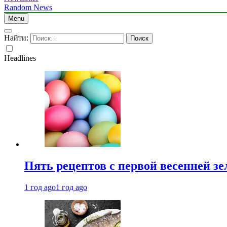
Random News
Menu
Найти:
Headlines
Пять рецептов с первой весенней зе
1 год ago
1 год ago