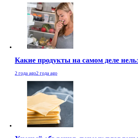
Какие продукты на самом деле нель
2 года ago
2 года ago