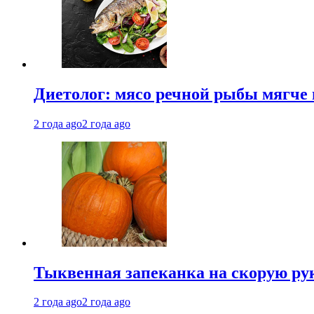
Диетолог: мясо речной рыбы мягче 
2 года ago
2 года ago
Тыквенная запеканка на скорую ру
2 года ago
2 года ago