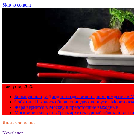
Skip to content
8 августа, 2026
Большую панду Диндин поздравили с днем рождения в М
Собянин: Началось обновление двух корпусов Морозовс
Жара вернется в Москву в предстоящие выходные
Москвичи смогут выбрать архитектурный облик нового 
Японское меню
Newsletter