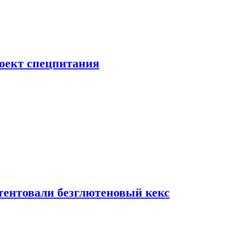
роект спецпитания
тентовали безглютеновый кекс