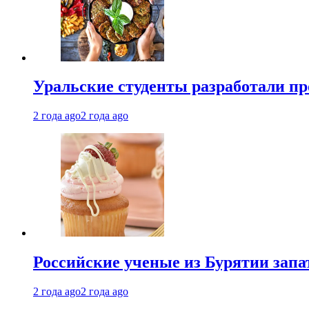
Уральские студенты разработали п
2 года ago
2 года ago
Российские ученые из Бурятии запа
2 года ago
2 года ago