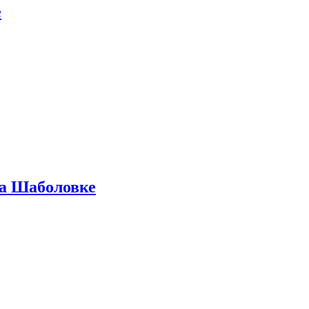
е
на Шаболовке