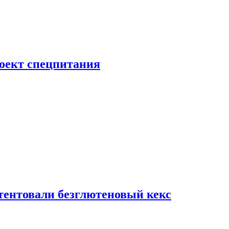
роект спецпитания
тентовали безглютеновый кекс