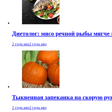
Диетолог: мясо речной рыбы мягче 
2 года ago
2 года ago
Тыквенная запеканка на скорую ру
2 года ago
2 года ago