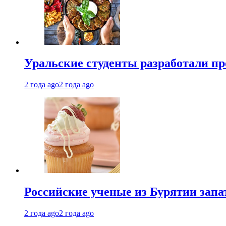
Уральские студенты разработали п
2 года ago
2 года ago
Российские ученые из Бурятии запа
2 года ago
2 года ago