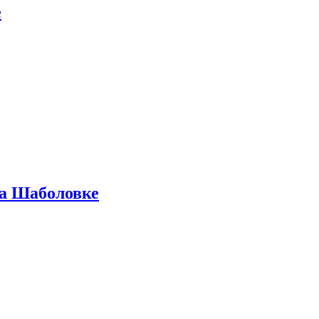
е
на Шаболовке