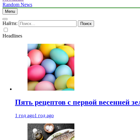
Random News
Menu
Найти:
Headlines
Пять рецептов с первой весенней зе
1 год ago
1 год ago