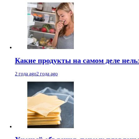
Какие продукты на самом деле нель
2 года ago
2 года ago