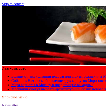
Skip to content
7 августа, 2026
Большую панду Диндин поздравили с днем рождения в М
Собянин: Началось обновление двух корпусов Морозовс
Жара вернется в Москву в предстоящие выходные
Москвичи смогут выбрать архитектурный облик нового 
Японское меню
Newsletter