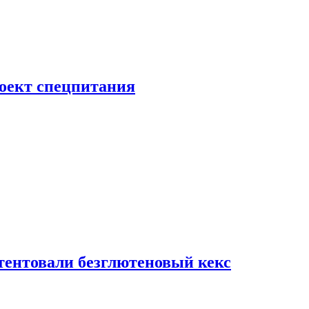
роект спецпитания
тентовали безглютеновый кекс