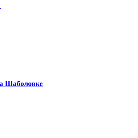
е
на Шаболовке