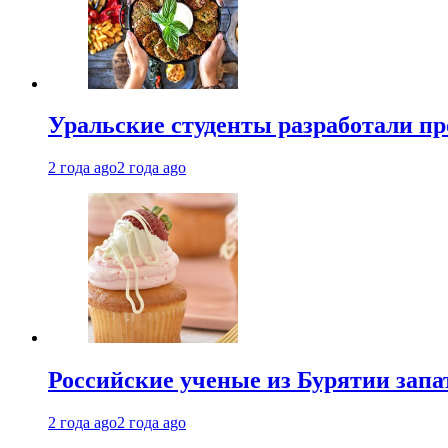
Уральские студенты разработали п
2 года ago
2 года ago
Российские ученые из Бурятии запа
2 года ago
2 года ago