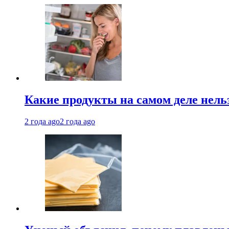
Какие продукты на самом деле нель
2 года ago
2 года ago