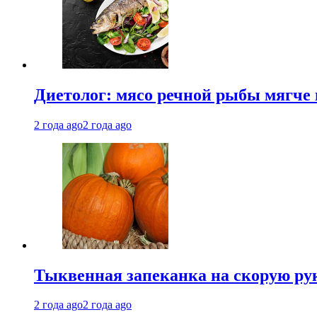
Диетолог: мясо речной рыбы мягче 
2 года ago
2 года ago
Тыквенная запеканка на скорую ру
2 года ago
2 года ago