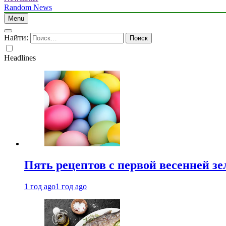
Random News
Menu
Найти:
Headlines
Пять рецептов с первой весенней зе
1 год ago
1 год ago