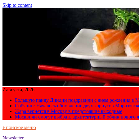
Skip to content
7 августа, 2026
Большую панду Диндин поздравили с днем рождения в М
Собянин: Началось обновление двух корпусов Морозовс
Жара вернется в Москву в предстоящие выходные
Москвичи смогут выбрать архитектурный облик нового 
Японское меню
Newsletter