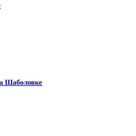
е
на Шаболовке