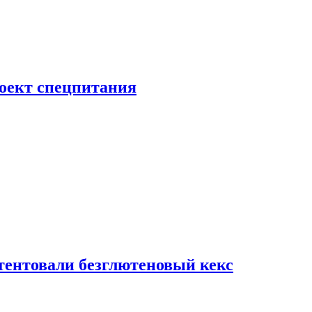
роект спецпитания
тентовали безглютеновый кекс