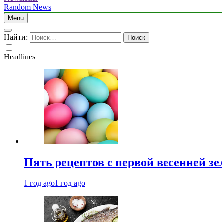
Random News
Menu
Найти:
Headlines
Пять рецептов с первой весенней зе
1 год ago
1 год ago