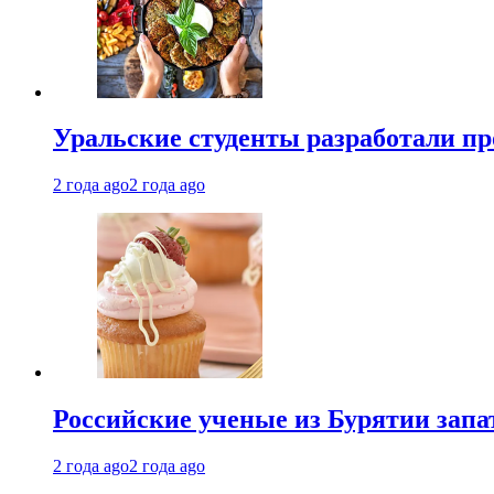
Уральские студенты разработали п
2 года ago
2 года ago
Российские ученые из Бурятии запа
2 года ago
2 года ago