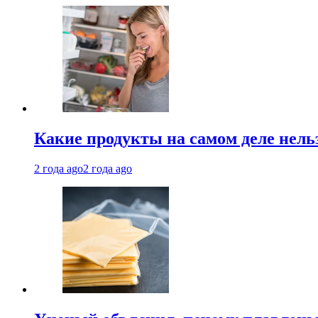
Какие продукты на самом деле нель
2 года ago
2 года ago