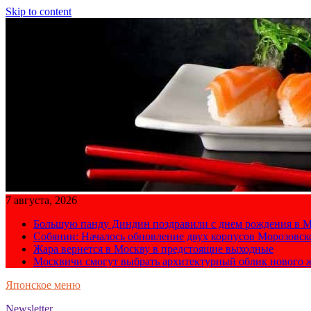
Skip to content
7 августа, 2026
Большую панду Диндин поздравили с днем рождения в М
Собянин: Началось обновление двух корпусов Морозовс
Жара вернется в Москву в предстоящие выходные
Москвичи смогут выбрать архитектурный облик нового 
Японское меню
Newsletter