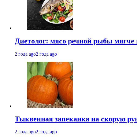
Диетолог: мясо речной рыбы мягче 
2 года ago
2 года ago
Тыквенная запеканка на скорую ру
2 года ago
2 года ago