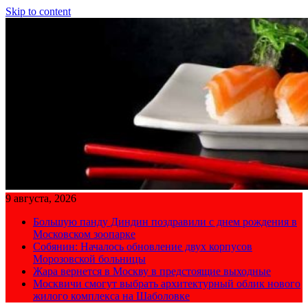
Skip to content
9 августа, 2026
Большую панду Диндин поздравили с днем рождения в
Московском зоопарке
Собянин: Началось обновление двух корпусов
Морозовской больницы
Жара вернется в Москву в предстоящие выходные
Москвичи смогут выбрать архитектурный облик нового
жилого комплекса на Шаболовке