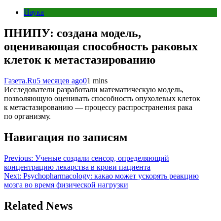
Наука
ПНИПУ: создана модель,
оценивающая способность раковых
клеток к метастазированию
Газета.Ru
5 месяцев ago
0
1 mins
Исследователи разработали математическую модель,
позволяющую оценивать способность опухолевых клеток
к метастазированию — процессу распространения рака
по организму.
Навигация по записям
Previous:
Ученые создали сенсор, определяющий
концентрацию лекарства в крови пациента
Next:
Psychopharmacology: какао может ускорять реакцию
мозга во время физической нагрузки
Related News