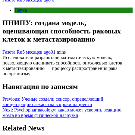
Наука
ПНИПУ: создана модель,
оценивающая способность раковых
клеток к метастазированию
Газета.Ru
5 месяцев ago
0
1 mins
Исследователи разработали математическую модель,
позволяющую оценивать способность опухолевых клеток
к метастазированию — процессу распространения рака
по организму.
Навигация по записям
Previous:
Ученые создали сенсор, определяющий
концентрацию лекарства в крови пациента
Next:
Psychopharmacology: какао может ускорять реакцию
мозга во время физической нагрузки
Related News