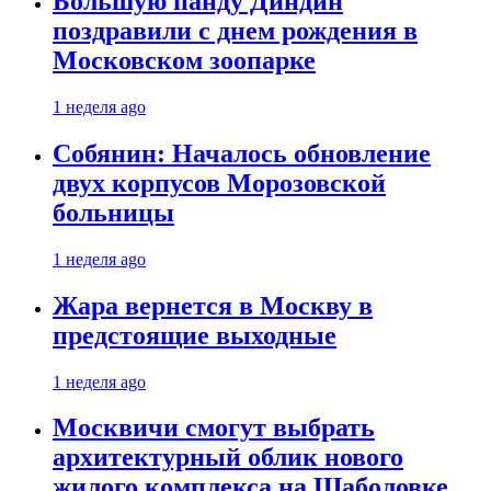
Большую панду Диндин
поздравили с днем рождения в
Московском зоопарке
1 неделя ago
Собянин: Началось обновление
двух корпусов Морозовской
больницы
1 неделя ago
Жара вернется в Москву в
предстоящие выходные
1 неделя ago
Москвичи смогут выбрать
архитектурный облик нового
жилого комплекса на Шаболовке